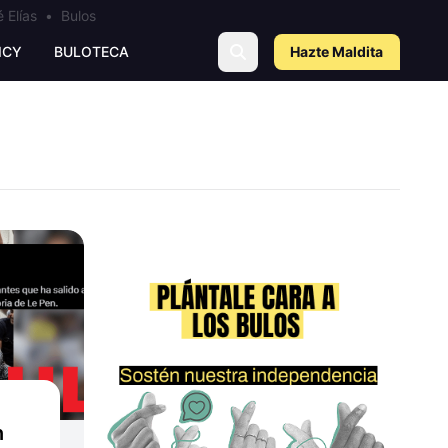
 Elías
•
Bulos
ICY
BULOTECA
Hazte Maldit
a
n