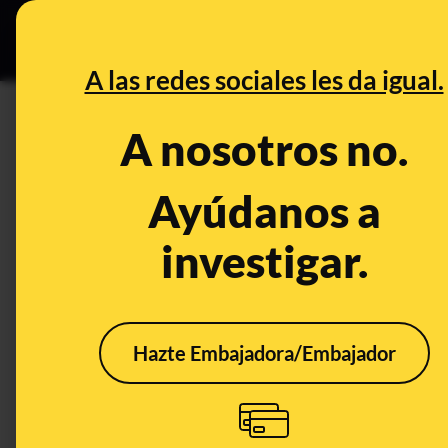
Especial Ceut
DESINFO
PREB
A las redes sociales les da igual.
bulo
A nosotros no.
Desinfo
Ayúdanos a
investigar.
Hazte Embajadora/Embajador
¿De bulo a realidad? El
No, 
parón de 90 días de
"med