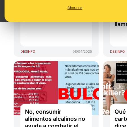
Trump para sus
anci
Ahora no
aranceles *
es d
Pode
llam
DESINFO
08/04/2025
DESINFO
No, consumir
Qué 
alimentos alcalinos no
cart
ayuda a combatir el
dice