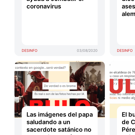
coronavirus
ases
ale
DESINFO
03/08/2020
DESINFO
Las imágenes del papa
El b
saludando a un
de C
sacerdote satánico no
Pére