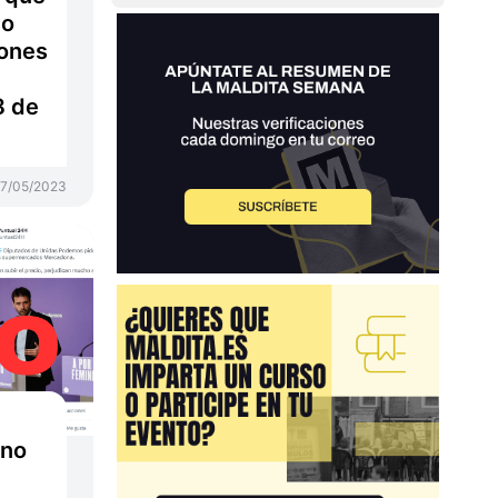
do
iones
8 de
7/05/2023
 no