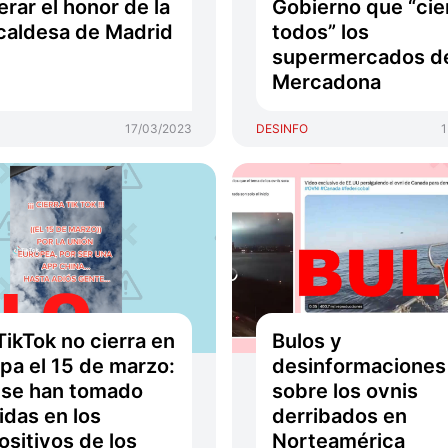
erar el honor de la
Gobierno que “cie
caldesa de Madrid
todos” los
supermercados d
Mercadona
17/03/2023
DESINFO
1
TikTok no cierra en
Bulos y
pa el 15 de marzo:
desinformaciones
 se han tomado
sobre los ovnis
das en los
derribados en
ositivos de los
Norteamérica