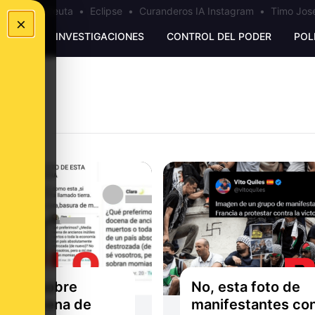
a
•
Bulos Ceuta
•
Eclipse
•
Curanderos IA Instagram
•
Timo José
×
UNKING
INVESTIGACIONES
CONTROL DEL PODER
POL
el tuit sobre
No, esta foto de
ia docena de
manifestantes co