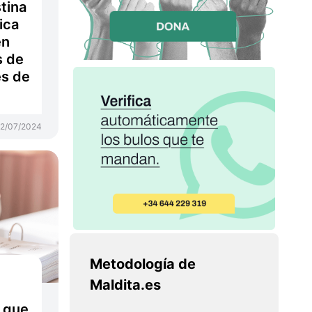
tina
ica
en
s de
es de
2/07/2024
Metodología de
Maldita.es
 que