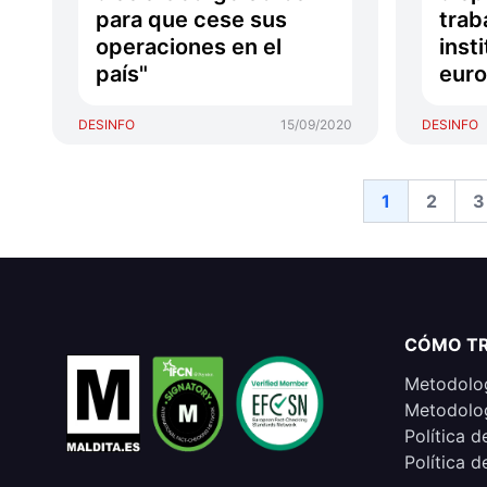
para que cese sus
trab
operaciones en el
inst
país"
eur
DESINFO
15/09/2020
DESINFO
1
2
3
CÓMO T
Metodolog
Metodolog
Política d
Política d