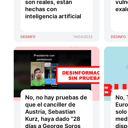
son reales, están
vuln
hechas con
exal
inteligencia artificial
DESINFO
14/04/2023
DESINFO
No, no hay pruebas de
No, 
que el canciller de
Euro
Austria, Sebastian
solo
Kurz, haya dado "28
medi
días a George Soros
disp