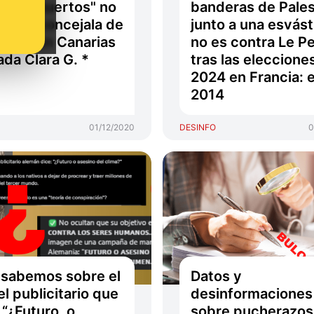
anos muertos" no
banderas de Pales
e una concejala de
junto a una esvást
mos en Canarias
no es contra Le P
ada Clara G. *
tras las eleccione
2024 en Francia: 
2014
01/12/2020
DESINFO
0
sabemos sobre el
Datos y
el publicitario que
desinformaciones
 “¿Futuro, o
sobre pucherazos