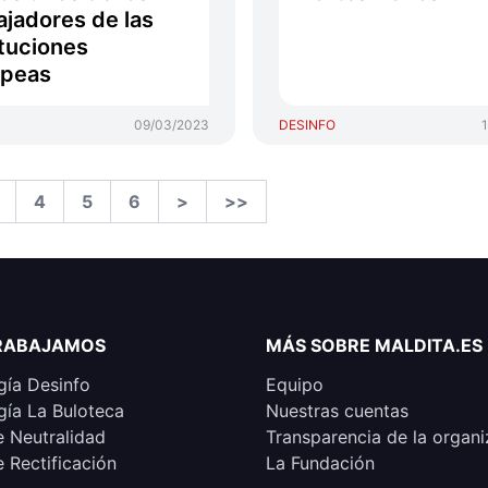
ajadores de las
ituciones
opeas
09/03/2023
DESINFO
4
5
6
>
>>
RABAJAMOS
MÁS SOBRE MALDITA.ES
ía Desinfo
Equipo
ía La Buloteca
Nuestras cuentas
e Neutralidad
Transparencia de la organi
e Rectificación
La Fundación