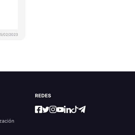
15/02/2023
REDES
zación