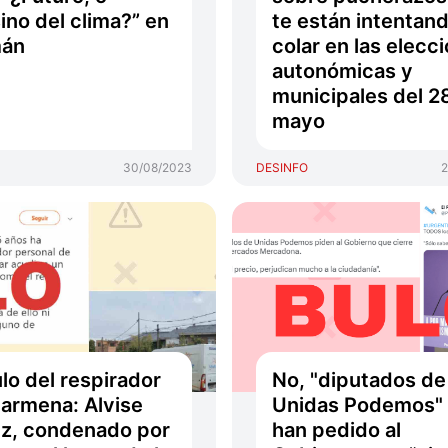
ino del clima?” en
te están intentan
mán
colar en las elecc
autonómicas y
municipales del 2
mayo
30/08/2023
DESINFO
2
ulo del respirador
No, "diputados de
armena: Alvise
Unidas Podemos"
z, condenado por
han pedido al