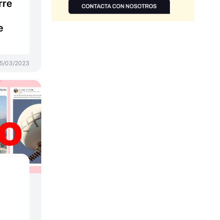
rre
e
5/03/2023