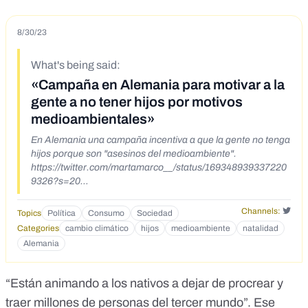
8/30/23
What's being said:
«Campaña en Alemania para motivar a la
gente a no tener hijos por motivos
medioambientales»
En Alemania una campaña incentiva a que la gente no tenga
hijos porque son "asesinos del medioambiente".
https://twitter.com/martamarco__/status/169348939337220
9326?s=20
https://twitter.com/Tubabypapito/status/1694298396796858
746?s=20
Channels:
Topics
Política
Consumo
Sociedad
Categories
cambio climático
hijos
medioambiente
natalidad
Alemania
“Están animando a los nativos a dejar de procrear y
traer millones de personas del tercer mundo”.
Ese