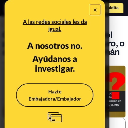
×
Hazte Maldit
o
Abrir menú
A las redes sociales les da
DESINFO
igual.
Qué sabemos sobre el cartel
publicitario que dice “¿Futuro, o
A nosotros no.
asesino del clima?” en alemán
Ayúdanos a
Publicado el
Aug 30, 2023, 10:49:50 AM
investigar.
Hazte
Embajadora/Embajador
SHARE: