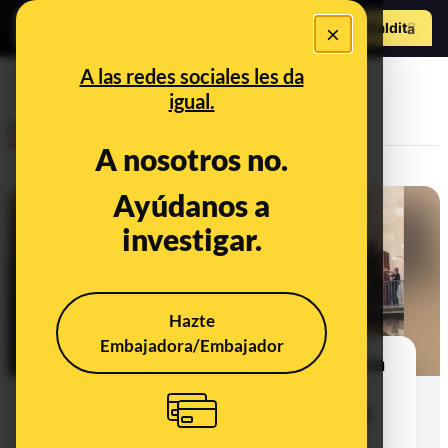
Hazte Maldit
×
o
Abrir menú
A las redes sociales les da
bandera española
igual.
Desinfo
A nosotros no.
Ayúdanos a
FALSO
investigar.
Hazte
Embajadora/Embajador
No, este vídeo donde arrancan una
bandera de España en el
Ayuntamiento de Tárrega (Lleida)
no es actual: es de 2017