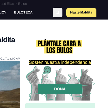
osé Elías
•
Bulos
LICY
BULOTECA
Hazte Maldit
o
ldita
021, 7:14:00 AM