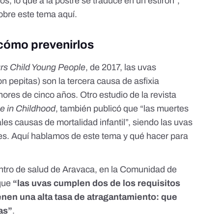
s, lo que a la postre se traduce en un estirón",
sobre este tema
aquí
.
cómo prevenirlos
rs Child Young People
, de 2017, las uvas
n pepitas) son la tercera causa de asfixia
ores de cinco años. Otro estudio de la revista
e in Childhood
, también publicó que “las muertes
ales causas de mortalidad infantil”, siendo las uvas
es.
Aquí hablamos de este tema y qué hacer para
ntro de salud de Aravaca, en la Comunidad de
que
“las uvas cumplen dos de los requisitos
ienen una alta tasa de atragantamiento: que
as”
.