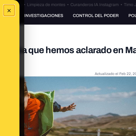
Bulos Ceuta
•
Limpieza de montes
•
Curanderos IA Instagram
•
Timo J
×
UNKING
INVESTIGACIONES
CONTROL DEL PODER
PO
infancia que hemos aclarado en Ma
Actualizado el
Feb 22, 2