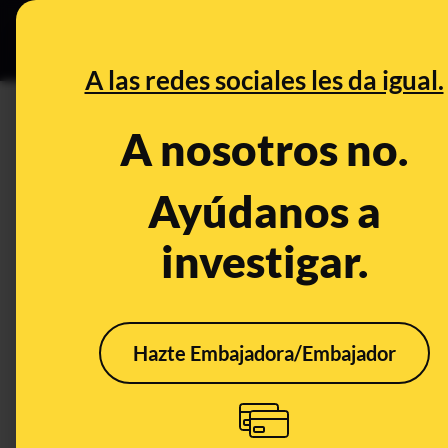
Grupos Ceuta
•
DESINFO
PREB
A las redes sociales les da igual.
PREBUNKING
A nosotros no.
Dudas y mitos sobre salud e 
Ciencia
Ayúdanos a
investigar.
Publicado el
Feb 18, 2021, 9:02:00 PM
Hazte Embajadora/Embajador