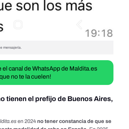
de mensajería.
ue el canal de WhatsApp de Maldita.es
que no te la cuelen!
 tienen el prefijo de Buenos Aires,
ldita.es
en 2024
no tener constancia de que se