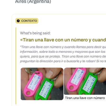
Aires (Argentina)
CONTEXTO
What's being said:
«Tiran una llave con un número y cuando
"Tiran una llave con número y cuando llamas para decir que
información, sobre todo a menores y mayores que son los más vulnerables". "Una nueva forma de ataque 
quiera, para que se proteja. Tiran una llave con número de teléfono para que la encuentren. Cuando llamas para decir que la encontraste, te
preguntan la dirección para ir a buscarla y te roban! Si no te agreden, ya saben tu número de teléfono y tu nombre. Lo querrán usar para
estafarte, un secuestro o algo peor. Si lo consideras, avisa