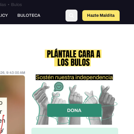
lías
•
Bulos
LICY
BULOTECA
Hazte Maldit
o
026, 9:43:00 AM