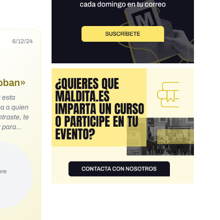
6/12/24
roban»
r esta
ore