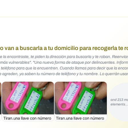
 van a buscarla a tu domicilio para recogerla te 
 la encontraste, te piden la dirección para buscarla y te roban. Reenvia
por delincuentes. Informa a quien
 a tus amigos y familia".
and 213 m
elements…