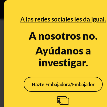
Especial C
DESINFO
PREB
A las redes sociales les da igual.
DESINFO
CONTEXTO
A nosotros no.
Qué sabemos de esta imagen 
teléfono que alerta de una s
Ayúdanos a
investigar.
Publicado el
Jun 18, 2024, 5:16:19 PM
CONTEXTO
Hazte Embajadora/Embajador