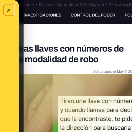
euta
•
Bulos Ceuta
•
Eclipse
•
Curanderos IA Instagram
•
Timo José E
×
UNKING
INVESTIGACIONES
CONTROL DEL PODER
PO
de unas llaves con números de
upuesta modalidad de robo
Actualizado el
May 7, 2