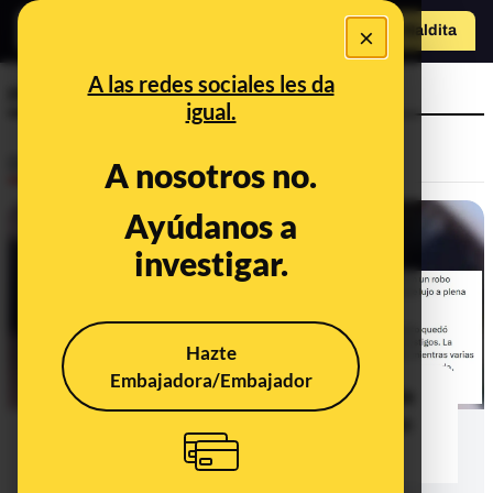
×
o
Hazte Maldit
Abrir menú
a
A las redes sociales les da
robo
igual.
Desinfo
A nosotros no.
Ayúdanos a
ALERTA
investigar.
Hazte
Embajadora/Embajador
El vídeo de un robo con violencia de
un reloj en Marbella se mueve como
actual, pero es de 2022