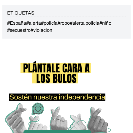
ETIQUETAS:
#España
#alerta
#policía
#robo
#alerta policia
#niño
#secuestro
#violacion