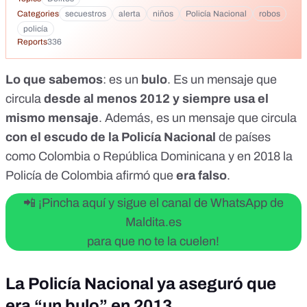
una dirección en la mano, y les dice que lo acompañen a esa
Categories
secuestros
alerta
niños
Policía Nacional
robos
dirección (aunque sea cerca), llamen o llévenlo a la policía y
policía
no a la dirección indicada., Este es el nuevo método que
Reports
336
están usando para el secuestro, robo y violaciones.,
atención seamos sabios. Comparta esta información nunca
Lo que sabemos
: es un
bulo
. Es un mensaje que
se sabe si nos toca. Compartir no cuesta nada, solo unos
segundos. GRACIAS!! No te demoras nada en compartirlo y
circula
desde al menos 2012 y siempre usa el
si puedes salvar a muchos de muchas desgracias 100
mismo mensaje
. Además, es un mensaje que circula
RESPONDER Mensaje de la Policía Nacional de Perú: La
Policía Nacional Informa: Para los que salen por la noche, a
con el escudo de la Policía Nacional
de países
los que salen de la universidad, trabajo y a la salida de los
como Colombia o República Dominicana y en 2018 la
colegios; Si encuentran a un niño que llora en la calle, con
Policía de Colombia afirmó que
era falso
.
una dirección en la mano, y les dice que lo acompañen a esa
dirección (aunque sea cerca), llamen o llévenlo a la policia y
📲 ¡Pincha aquí y sigue el canal de WhatsApp de
no a la dirección indicada., Este es el nuevo método que
están usando para el secuestro, robo y violaciones.,
Maldita.es
atención seamos sabios.
para que no te la cuelen!
https://www.youtube.com/shorts/Bk6fYhgpdqY
La Policía Nacional ya aseguró que
era “un bulo” en 2013