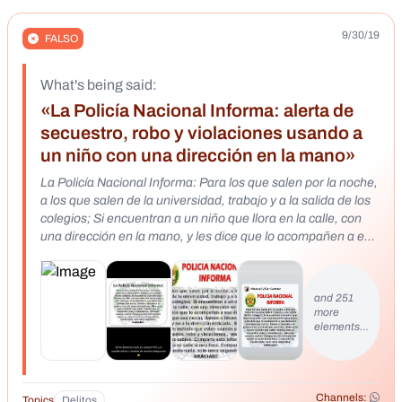
9/30/19
FALSO
What's being said:
«La Policía Nacional Informa: alerta de
secuestro, robo y violaciones usando a
un niño con una dirección en la mano»
La Policía Nacional Informa: Para los que salen por la noche,
a los que salen de la universidad, trabajo y a la salida de los
colegios; Si encuentran a un niño que llora en la calle, con
una dirección en la mano, y les dice que lo acompañen a esa
dirección (aunque sea cerca), llamen o llévenlo a la policía y
no a la dirección indicada., Este es el nuevo método que
están usando para el secuestro, robo y violaciones.,
and 251
atención seamos sabios. Comparta esta información nunca
more
se sabe si nos toca. Compartir no cuesta nada, solo unos
elements…
segundos. GRACIAS!! 个 Raul Pstr Mendoza Ayer 19:12 La
Policía Nacional Informa: Para los que salen por la noche, a
los que salen de la universidad, trabajo y a la salida de los
Channels:
colegios; Si encuentran a un niño que llora en la calle, con
Topics
Delitos