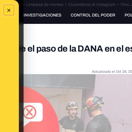
Bulos Ceuta
•
Limpieza de montes
•
Curanderos IA Instagram
•
Timo J
×
UNKING
INVESTIGACIONES
CONTROL DEL PODER
PO
sobre el paso de la DANA en el e
2024
Actualizado el
Oct 28, 2