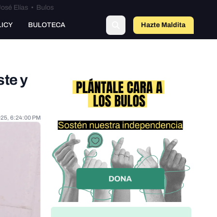
osé Elías
•
Bulos
LICY
BULOTECA
Hazte Maldit
o
ste y
025, 6:24:00 PM