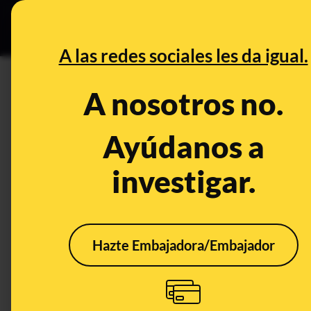
Grupos Ceuta
•
DESINFO
PREB
A las redes sociales les da igual.
DESINFO
A nosotros no.
133 bulos y desinformaciones 
sur de España en octubre de 
Ayúdanos a
investigar.
Publicado el
Oct 30, 2024, 1:32:26 PM
Hazte Embajadora/Embajador