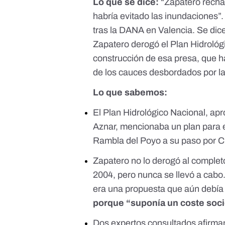
Lo que se dice:
“Zapatero recha
habría evitado las inundaciones”
tras la DANA en Valencia. Se dic
Zapatero derogó el Plan Hidrológ
construcción de esa presa, que h
de los cauces desbordados por las
Lo que sabemos:
El Plan Hidrológico Nacional, ap
Aznar,
mencionaba un plan para e
Rambla del Poyo a su paso por 
Zapatero no lo derogó al completo
2004, pero nunca se llevó a cabo
era una propuesta que aún debía
porque “suponía un coste so
Dos expertos consultados afirman