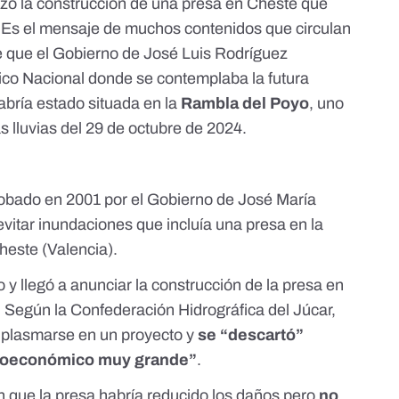
zó la construcción de una presa en Cheste que
. Es el mensaje de
muchos
contenidos
que
circulan
e que el Gobierno de José Luis Rodríguez
ico Nacional donde se contemplaba la futura
abría estado situada en la
Rambla del Poyo
, uno
 lluvias del 29 de octubre de 2024.
robado en 2001 por el Gobierno de José María
vitar inundaciones que incluía una presa en la
Cheste
(Valencia).
 y llegó a anunciar la construcción de la presa en
. Según la Confederación Hidrográfica del Júcar,
 plasmarse en un proyecto y
se “descartó”
cioeconómico muy grande”
.
 que la presa habría reducido los daños pero
no