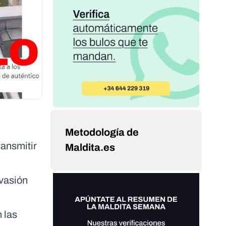
Metodología de
ransmitir
Maldita.es
nvasión
 las