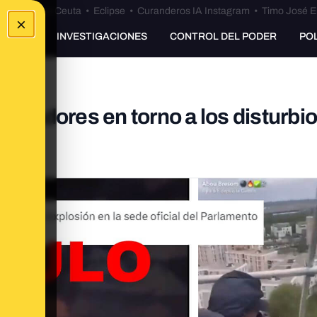
euta
•
Bulos Ceuta
•
Eclipse
•
Curanderos IA Instagram
•
Timo José E
×
UNKING
INVESTIGACIONES
CONTROL DEL PODER
PO
ormadores en torno a los disturbi
l