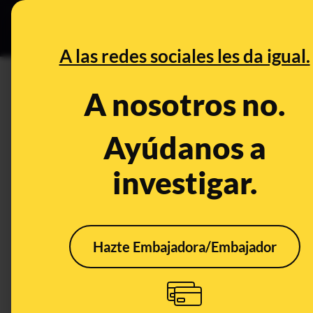
Especial C
DESINFO
PREB
A las redes sociales les da igual.
DESINFO
A nosotros no.
Las narrativas y trucos desinf
Francia por la muerte de Nahe
Ayúdanos a
investigar.
Publicado el
Jul 7, 2023, 5:46:38 PM
Hazte Embajadora/Embajador