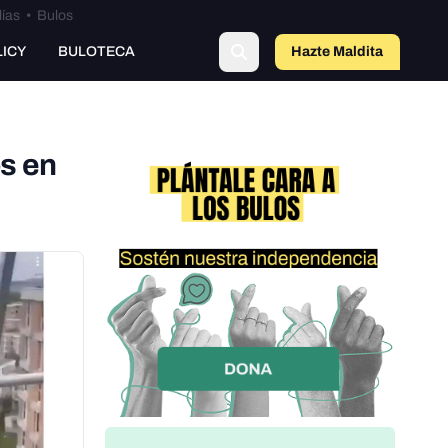
lías
•
Bulos
LICY
BULOTECA
Hazte Maldit
o
os en