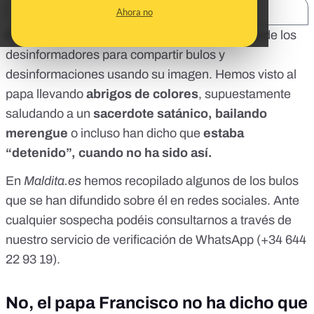
SHARE:
Ahora no
El papa Francisco ha sido durante años objeto de los
desinformadores para compartir bulos y
desinformaciones usando su imagen. Hemos visto al
papa llevando
abrigos de colores
, supuestamente
saludando a un
sacerdote satánico, bailando
merengue
o incluso han dicho que
estaba
“detenido”, cuando no ha sido así.
En
Maldita.es
hemos recopilado algunos de los bulos
que se han difundido sobre él en redes sociales. Ante
cualquier sospecha podéis consultarnos a través de
nuestro servicio de verificación de WhatsApp (
+34 644
22 93 19
).
No, el papa Francisco no ha dicho que