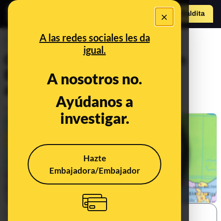
×
o
Hazte Maldit
Abrir menú
a
A las redes sociales les da
PREBUNKING
igual.
Cómo la desinformación en
Europa aprovechó la crisis
A nosotros no.
afgana
Ayúdanos a
Publicado el
Sep 24, 2021, 3:49:00 PM
investigar.
Hazte
Embajadora/Embajador
SHARE: