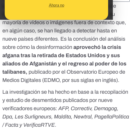
Ahora no
Los contenidos desinformativos sobre la crisis de
Afganistán traspasaron fronteras. Se trató, en su
mayoría de vídeos o imágenes fuera de contexto que,
en algún caso, se han llegado a detectar hasta en
nueve países diferentes. Es la conclusión
del análisis
sobre cómo la desinformación
aprovechó la crisis
afgana tras la retirada de Estados Unidos y sus
aliados de Afganistán y el regreso al poder de los
talibanes,
publicado por el
Observatorio Europeo de
Medios Digitales
(EDMO, por sus siglas en inglés).
La investigación se ha hecho en base a la recopilación
y estudio de desmentidos publicados por nueve
verificadores europeos:
AFP, Correctiv, Demagog,
Dpa, Les Surligneurs, Maldita, Newtral, PagellaPolitica
/ Facta y VerificaRTVE
.