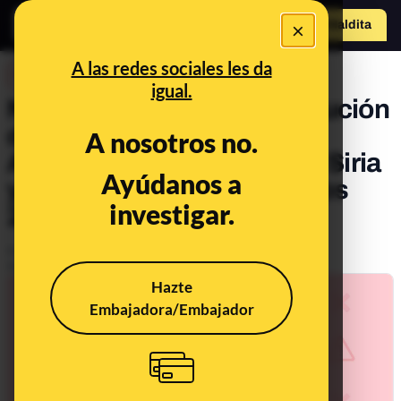
×
Hazte Maldit
o
Abrir menú
A las redes sociales les da
DESINFO
igual.
No, este vídeo de una ejecución
de una mujer no es de
A nosotros no.
Afganistán ni es actual: es Siria
Ayúdanos a
y se difunde desde al menos
investigar.
2014
Publicado el
Aug 16, 2021, 1:13:00 PM
Actualizado el
Aug 20, 2021, 9:28:00 AM
Hazte
Embajadora/Embajador