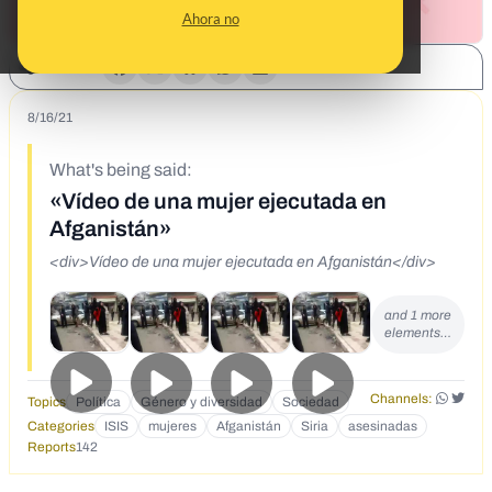
Ahora no
SHARE:
8/16/21
What's being said:
«Vídeo de una mujer ejecutada en
Afganistán»
<div>Vídeo de una mujer ejecutada en Afganistán</div>
and 1 more
elements…
Channels:
Topics
Política
Género y diversidad
Sociedad
Categories
ISIS
mujeres
Afganistán
Siria
asesinadas
Reports
142