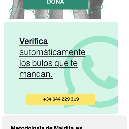
Metodología de Maldita.es