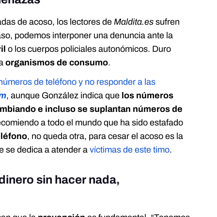
das de acoso, los lectores de
Maldita.es
sufren
aso, podemos interponer una denuncia ante la
il
o los cuerpos policiales autonómicos. Duro
 a
organismos de consumo
.
 números de teléfono y no responder a las
am
, aunque González indica que
los números
ambiando e incluso se suplantan números de
recomiendo a todo el mundo que ha sido estafado
eléfono
, no queda otra, para cesar el acoso es la
ue se dedica a atender a
víctimas de este timo
.
dinero sin hacer nada,