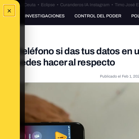
euta
•
Bulos Ceuta
•
Eclipse
•
Curanderos IA Instagram
•
Timo José E
×
UNKING
INVESTIGACIONES
CONTROL DEL PODER
PO
por teléfono si das tus datos en 
ué puedes hacer al respecto
Publicado el
Feb 1, 20