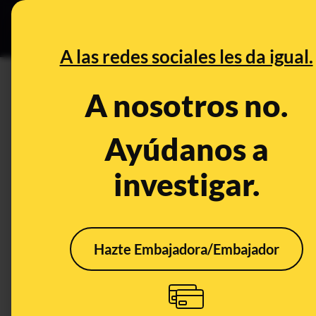
Especial C
DESINFO
PREB
A las redes sociales les da igual.
DESINFO
A nosotros no.
Cómo los timadores te acosan 
web de inversiones falsas y q
Ayúdanos a
investigar.
Timo
Tecnología
Hazte Embajadora/Embajador