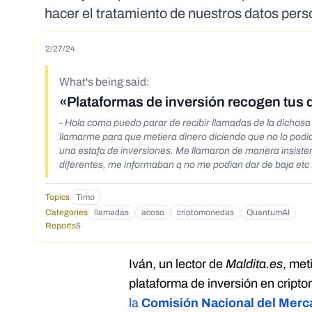
hacer el tratamiento de nuestros datos per
2/27/24
What's being said:
«Plataformas de inversión recogen tus d
- Hola como puedo parar de recibir llamadas de la dichosa
llamarme para que metiera dinero diciendo que no lo podia hacer yo sola los m
una estafa de inversiones. Me llamaron de manera insiste
diferentes, me informaban q no me podian dar de baja etc La verdad q durante un tienpo paró el acoso y desde hace un mes
aproximadamente han vuelto con más ganas. Han llegado a llamar 20 
denunciar ante la agencia de protección de datos el prob
Topics
Timo
que ni siquiers encuentro. En ocasiones cuesta entenderles hablar y s
Categories
llamadas
acoso
criptomonedas
QuantumAI
manera podria parar todo esto o poder denunciarles. - Les escribo en relación a un acoso teléfono que vengo sufriendo en relación a una
Reports
5
supuesta plataforma de Inversión en la que dicen me he inscrito. Llevo más de dos meses sufriendo un acoso indiscrimina
llamadas. Hasta 30 llamadas diarias, en las que van variando los teléfonos del que llama
(hasta 50) por lo que resulta imposible bloquear las llam
Iván, un lector de
Maldita.es
, met
se de qué modo, suplantan números hasta el punto en el 
plataforma de inversión en crip
mía. Sin yo haber llamado jamás a esos números. He visto
la
Comisión Nacional del Merc
tienen constancia de que alguno de ellos haya iniciado ac