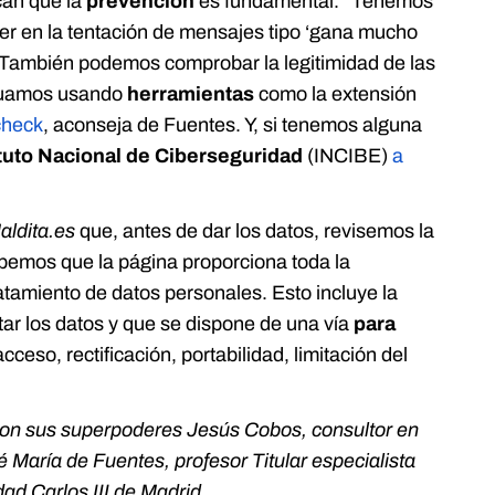
can que la
prevención
es fundamental. “Tenemos
aer en la tentación de mensajes tipo ‘gana mucho
. También podemos comprobar la legitimidad de las
ctuamos usando
herramientas
como la extensión
check
, aconseja de Fuentes. Y, si tenemos alguna
ituto Nacional de Ciberseguridad
(INCIBE)
a
ldita.es
que, antes de dar los datos, revisemos la
emos que la página proporciona toda la
atamiento de datos personales. Esto incluye la
atar los datos y que se dispone de una vía
para
cceso, rectificación, portabilidad, limitación del
 con sus superpoderes Jesús Cobos, consultor en
 María de Fuentes, profesor Titular especialista
ad Carlos III de Madrid.