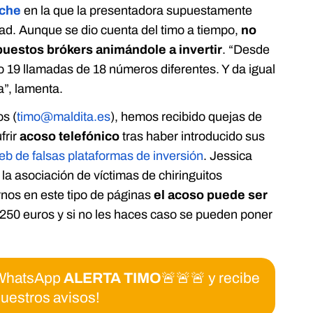
oche
en la que la presentadora supuestamente
dad. Aunque se dio cuenta del timo a tiempo,
no
puestos brókers animándole a invertir
. “Desde
o 19 llamadas de 18 números diferentes. Y da igual
a”, lamenta.
os (
timo@maldita.es
), hemos recibido quejas de
frir
acoso telefónico
tras haber introducido sus
b de falsas plataformas de inversión
. Jessica
, la asociación de víctimas de chiringuitos
irnos en este tipo de páginas
el acoso puede ser
ir 250 euros y si no les haces caso se pueden poner
e WhatsApp
ALERTA TIMO
🚨🚨🚨 y recibe
uestros avisos!