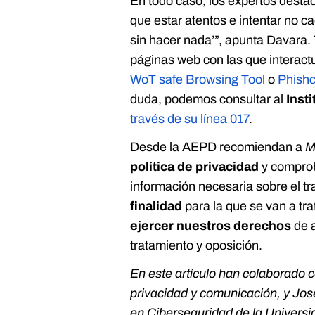
En todo caso, los expertos desta
que estar atentos e intentar no c
sin hacer nada’”, apunta Davara
páginas web con las que intera
WoT safe Browsing Tool
o
Phish
duda, podemos consultar al
Inst
través de su línea 017
.
Desde la AEPD recomiendan a
Ma
política de privacidad
y comprob
información necesaria sobre el tr
finalidad
para la que se van a tr
ejercer nuestros derechos
de a
tratamiento y oposición.
En este artículo han colaborado
privacidad y comunicación, y José
en Ciberseguridad de la Universid