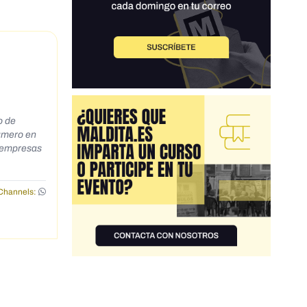
o de
e empresas
istinto y
Channels:
ás, y no
perdida
diquen si
e caso,