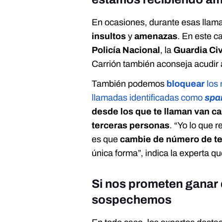
En ocasiones, durante esas llama
insultos
y
amenazas
. En este c
Policía Nacional
,
la
Guardia Civ
Carrión también aconseja acudir
Ta
mbién podemo
s
bloquear
los
llamadas identificadas como
sp
desde los que te llaman van c
terceras personas
. “Yo lo que 
es que
cambie de número de t
única forma”, indica la experta q
Si nos prometen ganar 
sospechemos