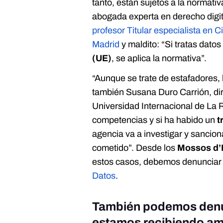
tanto, están sujetos a la normati
abogada experta en derecho digi
profesor Titular especialista en C
Madrid
y maldito: “Si tratas dato
(UE)
, se aplica la normativa”.
“Aunque se trate de estafadores, 
también Susana Duro Carrión, di
Universidad Internacional de La 
competencias y si ha habido un
t
agencia va a investigar y sancion
cometido”. Desde los
Mossos d’
estos casos, debemos denunciar 
Datos
.
También podemos denun
estamos recibiendo a