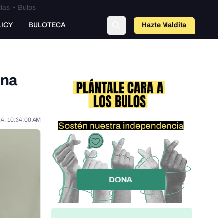
lías
•
Bulos
LICY
BULOTECA
Hazte Maldit
o
una
24, 10:34:00 AM