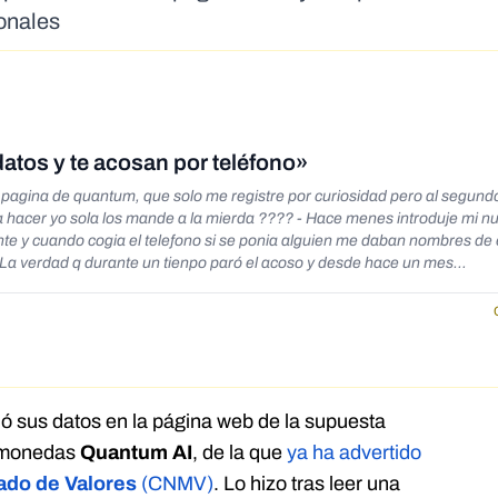
sonales
atos y te acosan por teléfono»
 pagina de quantum, que solo me registre por curiosidad pero al segund
ande a la mierda ???? - Hace menes introduje mi numero en
nte y cuando cogia el telefono si se ponia alguien me daban nombres d
veces al dia desde diferentes números. Me he informado para
lema es que cada vez que cojo el telefono me dan un nombre de empresa d
iempre dan excusas para no darte de baja. Me gustaria saber de que
do a través de
n. Además, utilizan números de teléfono diferentes
adas. Desde números de móviles nacionales, fijos e internacionales. Adem
ió sus datos en la página web de la supuesta
que recibo llamadas de desconocidos indicando que tienen una llamada 
tomonedas
Quantum AI
, de la que
ya ha advertido
 en su página web otros usuarios afectados de igual modo. Ruego me in
ado de Valores
(CNMV)
. Lo hizo tras leer una
ciones legales así como si me pudiera indicar al modo de proceder en est