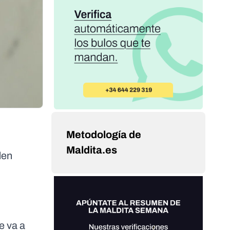
Metodología de
Maldita.es
den
e va a