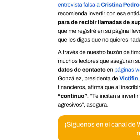
pues no puedo permitirme cambiar de número.
entrevista falsa a
Cristina Pedr
recomienda invertir con esa enti
para de recibir llamadas de su
que me registré en su página llev
que les digas que no quieres nad
A través de nuestro buzón de tim
muchos lectores que aseguran su
datos de contacto
en
páginas we
González, presidenta de
Victifin
financieros, afirma que al inscrib
“continuo”
. “Te incitan a invert
agresivos”, asegura.
¡Síguenos en el canal d
n