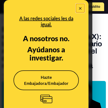
×
Hazte Maldit
o
Abrir menú
A las redes sociales les da
CONTROL DEL PODER
igual.
Elon Musk y la libertad de
expresión en Twitter (ahora X):
A nosotros no.
las veces en que el empresario
Ayúdanos a
no defendió en la red social el
investigar.
derecho que él mismo
reivindica para la plataforma
Publicado el
May 11, 2022, 2:39:48 PM
Hazte
Actualizado el
Feb 4, 2025, 5:18:00 PM
Embajadora/Embajador