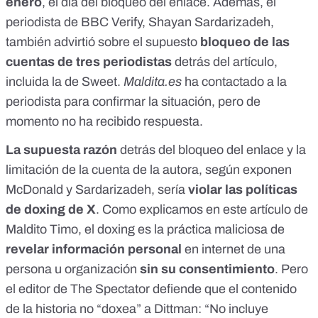
enero
, el día del bloqueo del enlace. Además, el
periodista de BBC Verify, Shayan Sardarizadeh
,
también advirtió sobre el supuesto
bloqueo de las
cuentas de tres periodistas
detrás del artículo,
incluida la de Sweet.
Maldita.es
ha contactado a la
periodista para confirmar la situación, pero de
momento no ha recibido respuesta.
La supuesta razón
detrás del bloqueo del enlace y la
limitación de la cuenta de la autora, según
exponen
McDonald
y
Sardarizadeh
, sería
violar las
políticas
de doxing de X
. Como explicamos en
este artículo
de
Maldito Timo, el doxing es la práctica maliciosa de
revelar información personal
en internet de una
persona u organización
sin su consentimiento
. Pero
el
editor de The Spectator defiende
que el contenido
de la historia no “doxea” a Dittman: “No incluye