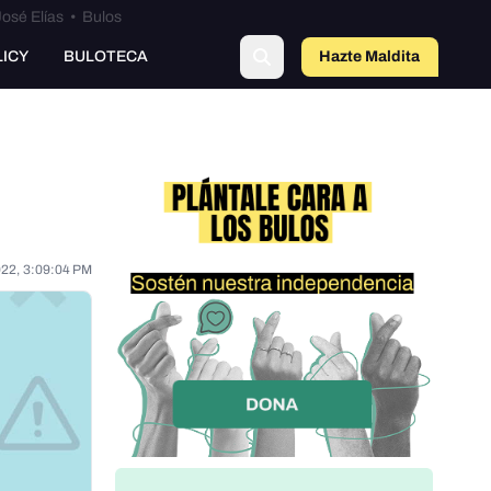
osé Elías
•
Bulos
LICY
BULOTECA
Hazte Maldit
a
022, 3:09:04 PM