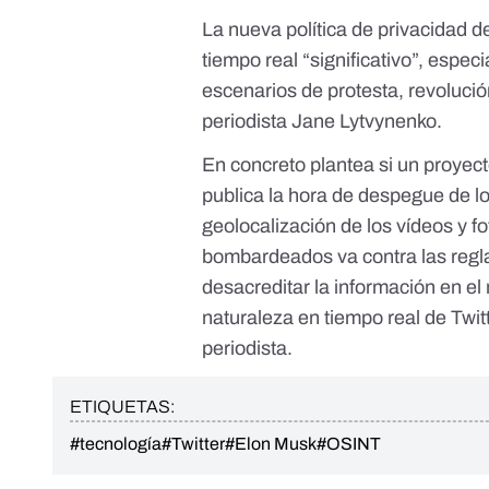
La nueva política de privacidad de
tiempo real “significativo”, espe
escenarios de protesta, revolució
periodista
Jane Lytvynenko
.
En concreto plantea si un proye
publica la hora de despegue de l
geolocalización de los vídeos y fo
bombardeados va contra las reglas 
desacreditar la información en e
naturaleza en tiempo real de Twitte
periodista.
ETIQUETAS:
#tecnología
#Twitter
#Elon Musk
#OSINT