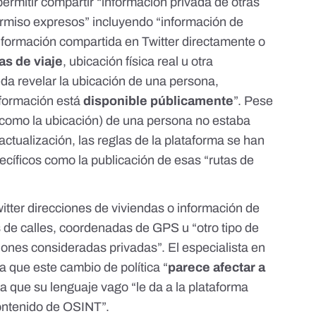
ermitir compartir “información privada de otras
ermiso expresos” incluyendo “información de
 información compartida en Twitter directamente o
as de viaje
, ubicación física real u otra
eda revelar la ubicación de una persona,
formación está
disponible públicamente
”. Pese
(como la ubicación) de una persona no estaba
ctualización, las reglas de la plataforma se han
ecíficos como la publicación de esas “rutas de
tter direcciones de viviendas o información de
s de calles, coordenadas de GPS u “otro tipo de
iones consideradas privadas”. El especialista en
 que este cambio de política “
parece afectar a
ya que su lenguaje vago “le da a la plataforma
contenido de OSINT”.