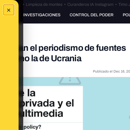
Bulos Ceuta
•
Limpieza de montes
•
Curanderos IA Instagram
•
Timo J
×
UNKING
INVESTIGACIONES
CONTROL DEL PODER
PO
ficultan el periodismo de fuentes
as como la de Ucrania
Publicado el
Dec 16, 2