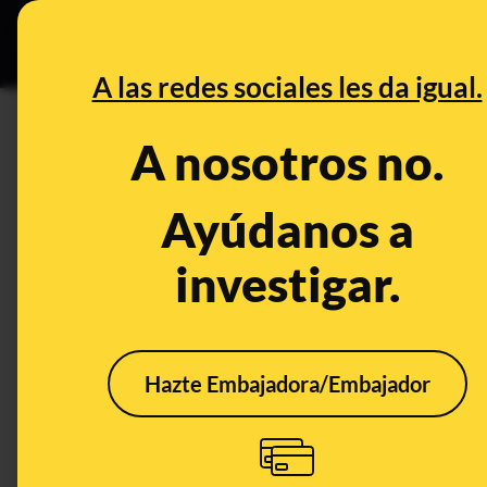
Grupos Ceuta
•
DESINFO
PREB
A las redes sociales les da igual.
PREBUNKING
A nosotros no.
Los cambios en Twitter que di
abiertas en conflictos y guerr
Ayúdanos a
investigar.
Tecnología
Hazte Embajadora/Embajador