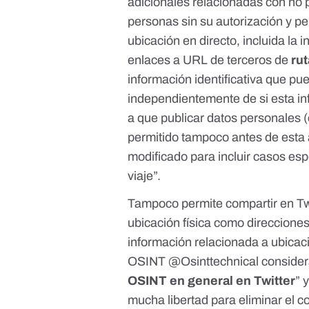
adicionales relacionadas con no p
personas sin su autorización y p
ubicación en directo, incluida la
enlaces a URL de terceros de
rut
información identificativa que pu
independientemente de si esta in
a que publicar datos personales 
permitido tampoco antes de esta a
modificado para incluir casos esp
viaje”.
Tampoco permite compartir en Twi
ubicación física como direccione
información relacionada a ubicac
OSINT
@Osinttechnical
considera
OSINT en general en Twitter
” 
mucha libertad para eliminar el 