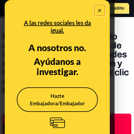
×
Hazte Maldit
o
Abrir menú
A las redes sociales les da
PREBUNKING
igual.
El filtro burbuja de Google, lo
que dice la ley sobre el uso de
A nosotros no.
imágenes personales de redes
Ayúdanos a
en medios de comunicación y
investigar.
bots buenos de Twitter: haz clic
en el 111º consultorio de
Maldita Tecnología
Hazte
Embajadora/Embajador
Tecnología
Publicado el
Aug 9, 2022, 8:13:00 AM