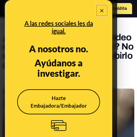
×
Hazte Maldit
o
Abrir menú
A las redes sociales les da
PREBUNKING
igual.
¿Puede alguien grabar un vídeo
en un bar en el que salgo yo? No
A nosotros no.
sin mi permiso (y menos subirlo
Ayúdanos a
a redes sociales)
investigar.
Otros
Tecnología
Publicado el
Apr 26, 2021, 8:13:00 AM
Hazte
Embajadora/Embajador