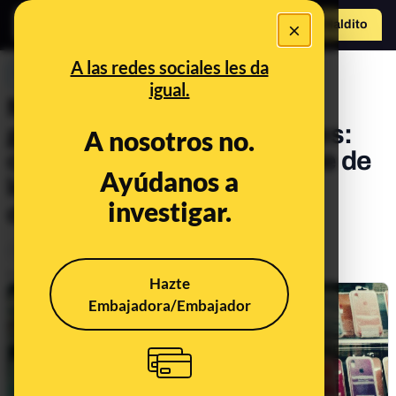
×
Hazte Maldit
o
Abrir menú
A las redes sociales les da
PREBUNKING
igual.
Móviles, ciberseguridad y
gestión de datos personales:
A nosotros no.
cuando un uso responsable de
Ayúdanos a
los teléfonos nos evita
investigar.
disgustos
Tecnología
Publicado el
Aug 15, 2021, 10:30:00 AM
Hazte
Embajadora/Embajador