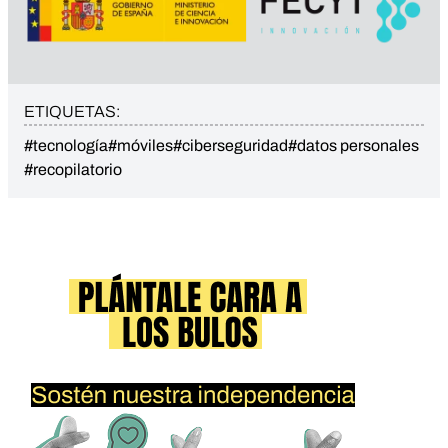
ETIQUETAS:
#tecnología
#móviles
#ciberseguridad
#datos personales
#recopilatorio