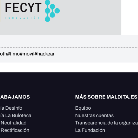
oth
#timo
#movil
#hackear
RABAJAMOS
MÁS SOBRE MALDITA.ES
ía Desinfo
Equipo
ía La Buloteca
Nuestras cuentas
e Neutralidad
Transparencia de la organiz
 Rectificación
La Fundación