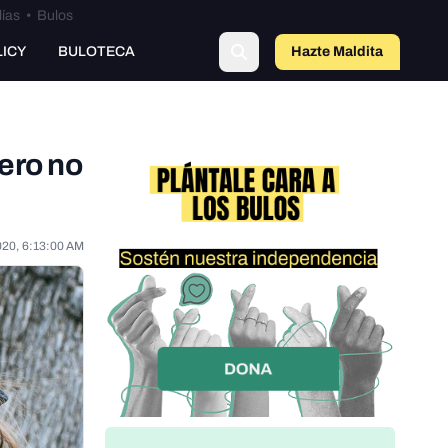
lías
•
Bulos
o
LICY
BULOTECA
Hazte Maldit
a
pero no
020, 6:13:00 AM