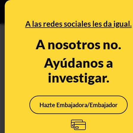
Especial C
DESINFO
PREB
A las redes sociales les da igual.
PREBUNKING
A nosotros no.
Sí, los ataques a móviles a tr
son frecuentes
Ayúdanos a
investigar.
Timo
Tecnología
Hazte Embajadora/Embajador