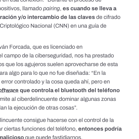
positivos, llamado
pairing
,
es cuando se lleva a
eración y/o intercambio de las claves
de
cifrado
o Criptológico Nacional (CNN) en
una guía de
ván Forcada, que es licenciado en
el campo de la ciberseguridad, nos ha prestado
os que los agujeros suelen aprovecharse de esta
ara algo para lo que no fue diseñada: “En la
error controlado y la cosa queda ahí, pero en
oftware
que controla el bluetooth del teléfono
ermite al ciberdelincuente dominar algunas zonas
an la ejecución de otras cosas”.
lincuente consigue hacerse con el control de la
 ciertas funciones del teléfono,
entonces podría
 malicioso
que puede fastidiarnos.