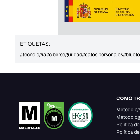
ETIQUETAS:
#tecnología
#ciberseguridad
#datos personales
#blueto
CÓMO T
Metodolog
Metodolog
Política d
Política de