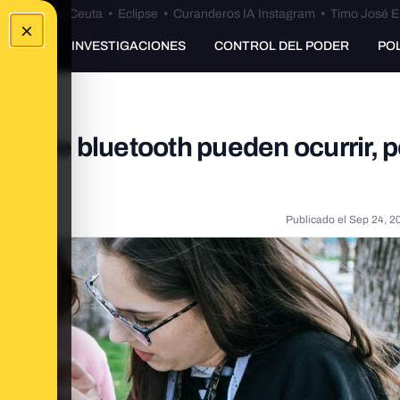
euta
•
Bulos Ceuta
•
Eclipse
•
Curanderos IA Instagram
•
Timo José E
×
UNKING
INVESTIGACIONES
CONTROL DEL PODER
PO
avés de bluetooth pueden ocurrir, 
Publicado el
Sep 24, 2