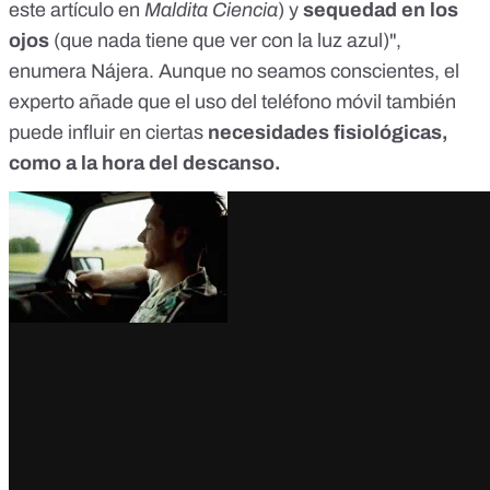
este artículo
en
Maldita Ciencia
) y
sequedad en los
ojos
(que nada tiene que ver con la
luz azul
)",
enumera Nájera. Aunque no seamos conscientes, el
experto añade que el uso del teléfono móvil también
puede influir en ciertas
necesidades fisiológicas,
como a la hora del descanso.