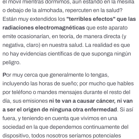
el móvil mientras dormimos, aun estando en la mesilla
realizar mediciones de campos de baja frecuencia siguiendo
o debajo de la almohada, repercuten en la salud?
los criterios de la TCO y bioconstrucción (IBN/SBM). - Los
campos eléctricos y magnéticos de baja frecuencia
Están muy extendidos los
"terribles efectos" que las
aumentan la tensión inducida del cuerpo lo que se traduce
radiaciones electromagnéticas
que este aparato
en inflamación de bajo grado y estrés oxidativo. Esta tensión
se puede medir con un multímetro digital de alta
emite ocasionarían, en teoría, de manera directa (y
sensibilidad, un electrodo, un cable de puesta a tierra y una
negativa, claro) en nuestra salud. La realidad es que
pinza. Medir esta tensión inducida es una forma de
no hay evidencias científicas de que suponga ningún
proporcionar información sobre el impacto de los campos
eléctricos en el cuerpo humano y es justamente lo que
peligro.
hicimos luego de grabar el video (medimos la tensión en mi
cuerpo pero no pude grabar porque obviamente no podía
P
or muy cerca que generalmente lo tengas,
estar con el celular) y el aumento -así como en el video- fue
incluyendo las horas de sueño; por mucho que hables
exponencial (clínicamente aumentó mi frecuencia cardiaca
de 53 a 85 lpm)
por teléfono o mandes mensajes durante el resto del
día, sus emisiones
ni te van a causar cáncer, ni van
a ser el origen de ninguna otra enfermedad
. Si así
fuera, y teniendo en cuenta que vivimos en una
sociedad en la que dependemos continuamente del
dispositivo, todos nosotros seríamos potenciales