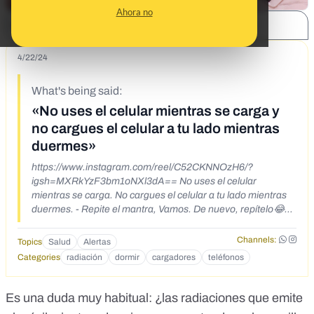
Ahora no
SHARE:
4/22/24
What's being said:
«No uses el celular mientras se carga y
no cargues el celular a tu lado mientras
duermes»
https://www.instagram.com/reel/C52CKNNOzH6/?
igsh=MXRkYzF3bm1oNXl3dA== No uses el celular
mientras se carga. No cargues el celular a tu lado mientras
duermes. - Repite el mantra, Vamos. De nuevo, repítelo😂💃
Una vez más🏋️ Tú puedes!😂 - Breve recordatorio: si estás
leyendo esto con el celular enchufado… desenchúfalo!😁✌️ -
Channels:
Topics
Salud
Alertas
Créditos a @supervivir_chile por la gran asesoría que recibí
Categories
radiación
dormir
cargadores
teléfonos
hoy en mi hogar, faltan detalles, pero se que estoy en zona
segura😎🕺🚫 📡 - Instrumento: medidor de campos
eléctricos y magnéticos de baja frecuencia Gigahertz-
Es una duda muy habitual: ¿las radiaciones que emite
Solutions NFA1000. Cuenta con la precisión necesaria para