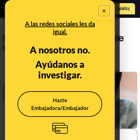
×
Hazte Maldit
o
Abrir menú
A las redes sociales les da
PREBUNKING
igual.
Por qué no es imprescindible
tomar tres lácteos al día
A nosotros no.
Alimentación
Ayúdanos a
Publicado el
Oct 17, 2023, 9:14:00 AM
investigar.
Hazte
Embajadora/Embajador
SHARE: