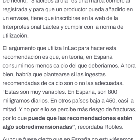
De hecho, “
3 lácteos al día
” es una marca comercial
registrada y para que un productor pueda añadirlo en
un envase, tiene que inscribirse en la web de la
Interprofesional Láctea y cumplir con la norma de
utilización.
El argumento que utiliza InLac para hacer esta
recomendación es que, en teoría,
en España
consumimos menos calcio del que deberíamos
. Ahora
bien, habría que plantearse si las ingestas
recomendadas de calcio son o no las adecuadas.
“Estas son muy variables. En España, son 800
miligramos diarios. En otros países baja a 450, casi la
mitad. Y no por ello se percibe más riesgo de fracturas,
por lo que
puede que las recomendaciones estén
algo sobredimensionadas”
, recordaba Robles.
Aunque fuese cierto que en España no estuviésemos