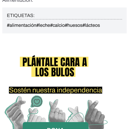
Alimentación
.
ETIQUETAS:
#alimentación
#leche
#calcio
#huesos
#lácteos