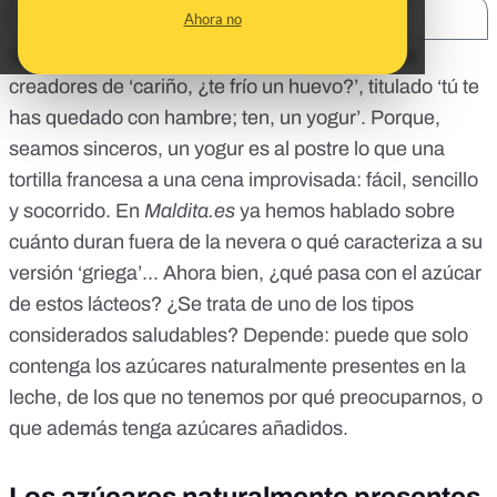
SHARE:
Ahora no
Seguro que has oído el segundo sencillo de los
creadores de ‘cariño, ¿te frío un huevo?’, titulado ‘tú te
has quedado con hambre; ten, un yogur’. Porque,
seamos sinceros, un yogur es al postre lo que una
tortilla francesa a una cena improvisada: fácil, sencillo
y socorrido. En
Maldita.es
ya hemos hablado sobre
cuánto duran fuera de la nevera
o
qué caracteriza a su
versión ‘griega’
... Ahora bien, ¿qué pasa con el azúcar
de estos lácteos? ¿Se trata de uno de los tipos
considerados saludables? Depende: puede que solo
contenga los azúcares naturalmente presentes en la
leche, de los que no tenemos por qué preocuparnos, o
que además tenga azúcares añadidos.