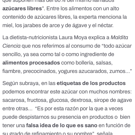
que suponen más del 80% del mismo llamados
azúcares libres
”. Entre los alimentos con un alto
contenido de azúcares libres, la experta menciona la
miel, los jarabes de arce y de ágave y el néctar.
La dietista-nutricionista
Laura Moya
explica a
Maldita
Ciencia
que nos referimos al consumo de “todo azúcar
sencillo, ya sea como tal o como ingrediente de
alimentos procesados
como bollería, salsas,
fiambre, precocinados, yogures azucarados, zumos…”
Según subraya, en las
etiquetas de los productos
podemos encontrar este azúcar con muchos nombres:
sacarosa, fructosa, glucosa, dextrosa, sirope de agave
entre otras... “Es por esta razón por la que a veces
puede despistarnos su presencia en productos o bien
tener una
falsa idea de lo que es sano
en función de
su grado de refinamiento o su nombre”, señala.