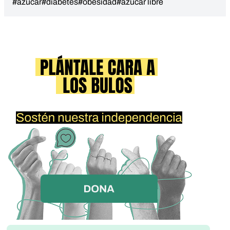
#azúcar
#diabetes
#obesidad
#azúcar libre