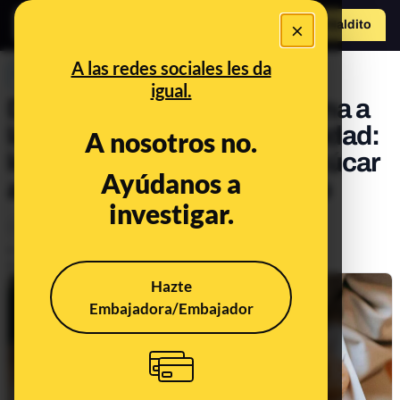
×
Hazte Maldit
o
Abrir menú
A las redes sociales les da
PREBUNKING
igual.
De la resistencia a la insulina a
la diabetes tipo 2 o la obesidad:
A nosotros no.
los efectos de consumir azúcar
Ayúdanos a
a corto, medio y largo plazo
investigar.
Alimentación
Publicado el
Apr 16, 2021, 2:33:34 PM
Actualizado el
Nov 14, 2022, 8:39:00 AM
Hazte
Embajadora/Embajador