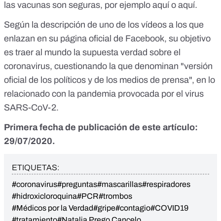
las vacunas son seguras, por ejemplo
aquí
o
aquí
.
Según la descripción de uno de los vídeos a los que
enlazan en su página oficial de Facebook, su objetivo
es traer al mundo la supuesta verdad sobre el
coronavirus, cuestionando la que denominan "versión
oficial de los políticos y de los medios de prensa", en lo
relacionado con la pandemia provocada por el virus
SARS-CoV-2.
Primera fecha de publicación de este artículo:
29/07/2020.
ETIQUETAS:
#coronavirus
#preguntas
#mascarillas
#respiradores
#hidroxicloroquina
#PCR
#trombos
#Médicos por la Verdad
#gripe
#contagio
#COVID19
#tratamiento
#Natalia Prego Cancelo