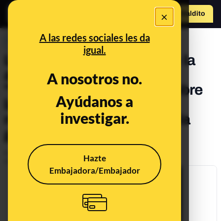
×
Hazte Maldit
o
Abrir menú
A las redes sociales les da
PREBUNKING
igual.
Las afirmaciones falsas de la
asociación negacionista
A nosotros no.
"Médicos por la verdad" sobre
Ayúdanos a
la COVID-19, el uso de las
investigar.
mascarillas y la vacuna de la
gripe
Publicado el
Aug 10, 2020, 7:39:00 PM
Hazte
Actualizado el
Jan 23, 2021, 8:58:00 PM
Embajadora/Embajador