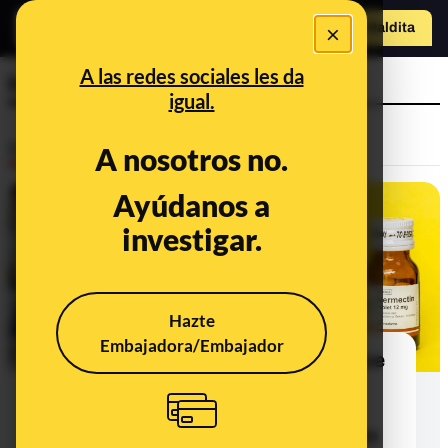
×
o
Hazte Maldit
Abrir menú
a
A las redes sociales les da
hidroxicloroquina
igual.
Desinfo
A nosotros no.
Ayúdanos a
investigar.
Hazte
Embajadora/Embajador
No hay evidencia científica de que se
pueda curar el cáncer con
ivermectina, fenbendazol,
hidroxicloroquina y azul de metileno