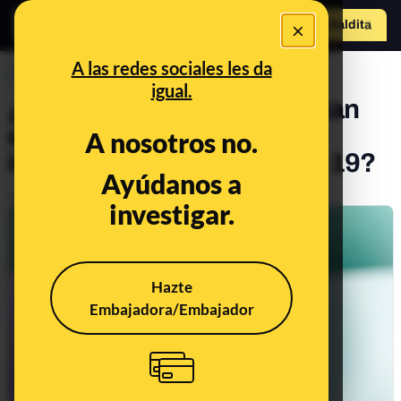
×
Hazte Maldit
o
Abrir menú
A las redes sociales les da
PREBUNKING
igual.
¿Qué tipos de PCR se utilizan
en el diagnóstico y la
A nosotros no.
investigación de la COVID-19?
Ayúdanos a
Publicado el
Apr 24, 2020, 12:14:47 PM
investigar.
Hazte
Embajadora/Embajador