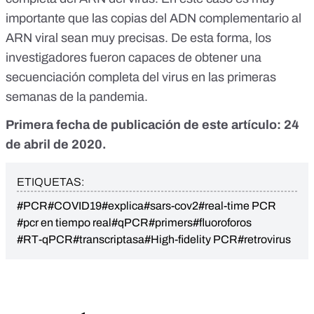
importante que las copias del ADN complementario al
ARN viral sean muy precisas. De esta forma, los
investigadores fueron capaces de obtener una
secuenciación completa del virus
en las primeras
semanas de la pandemia.
Primera fecha de publicación de este artículo: 24
de abril de 2020.
ETIQUETAS:
#PCR
#COVID19
#explica
#sars-cov2
#real-time PCR
#pcr en tiempo real
#qPCR
#primers
#fluoroforos
#RT-qPCR
#transcriptasa
#High-fidelity PCR
#retrovirus