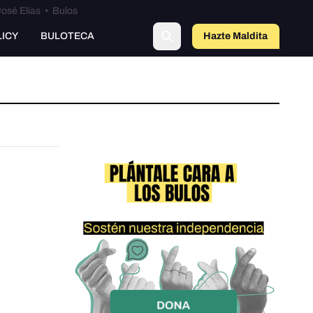
osé Elías
•
Bulos
LICY
BULOTECA
Hazte Maldit
a