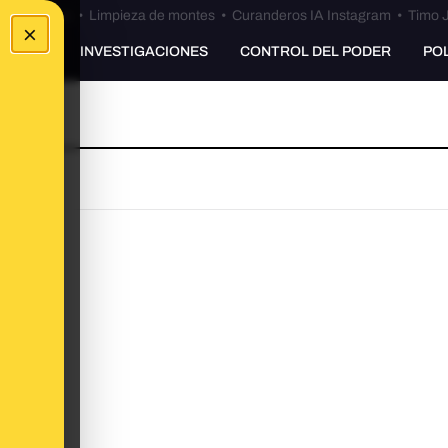
Bulos Ceuta
•
Limpieza de montes
•
Curanderos IA Instagram
•
Timo J
×
UNKING
INVESTIGACIONES
CONTROL DEL PODER
PO