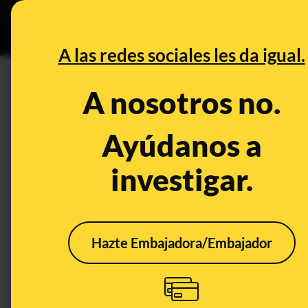
Grupos Ceuta
•
DESINFO
PREB
A las redes sociales les da igual.
transcriptasa
A nosotros no.
Prebunking
Ayúdanos a
investigar.
Hazte Embajadora/Embajador
¿Qué tipos de PCR se
utilizan en el