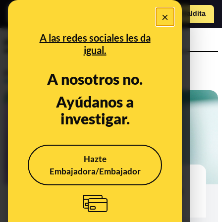
×
Hazte Maldit
a
Abrir menú
A las redes sociales les da
retrovirus
igual.
Prebunking
A nosotros no.
Ayúdanos a
investigar.
Hazte
Embajadora/Embajador
¿Qué tipos de PCR se utilizan en el
diagnóstico y la investigación de la
COVID-19?