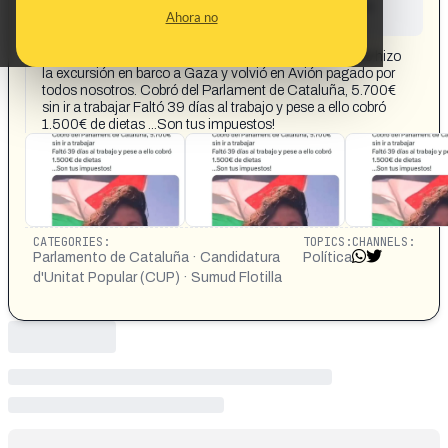
This content has not yet been investigated by the
Ahora no
Maldita.es team
CONTENT DETAIL:
La diputada de la CUP en la Flotilla Pilar Castillejo, que hizo
la excursión en barco a Gaza y volvió en Avión pagado por
todos nosotros. Cobró del Parlament de Cataluña, 5.700€
sin ir a trabajar Faltó 39 días al trabajo y pese a ello cobró
1.500€ de dietas ...Son tus impuestos!
CATEGORIES:
TOPICS:
CHANNELS:
Parlamento de Cataluña · Candidatura
Política
d'Unitat Popular (CUP) · Sumud Flotilla