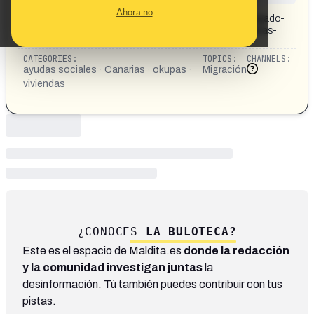
CONTENT DETAIL:
Ahora no
https://www.laprovincia.es/economia/2026/02/12/abogado-
confirma-okupas-facil-acceder-vivienda-social-canarias-
126761970.html
CATEGORIES:
TOPICS:
CHANNELS:
ayudas sociales · Canarias · okupas ·
Migración
viviendas
¿CONOCES
LA BULOTECA?
Este es el espacio de Maldita.es
donde la redacción
y la comunidad investigan juntas
la
desinformación. Tú también puedes contribuir con tus
pistas.