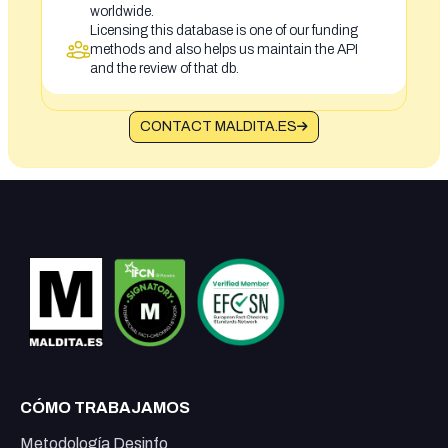
worldwide.
Licensing this database is one of our funding
methods and also helps us maintain the API
and the review of that db.
CONTACT MALDITA.ES
CÓMO TRABAJAMOS
Metodología Desinfo