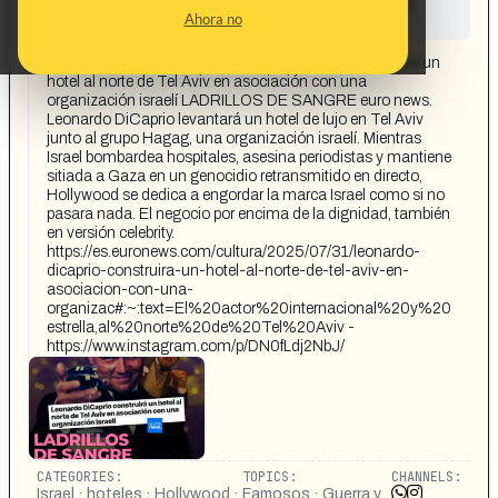
This content has not yet been investigated by the
Ahora no
Maldita.es team
CONTENT DETAIL:
SPANISH REVOLUTION Leonardo DiCaprio construirá un
hotel al norte de Tel Aviv en asociación con una
organización israelí LADRILLOS DE SANGRE euro news.
Leonardo DiCaprio levantará un hotel de lujo en Tel Aviv
junto al grupo Hagag, una organización israelí. Mientras
Israel bombardea hospitales, asesina periodistas y mantiene
sitiada a Gaza en un genocidio retransmitido en directo,
Hollywood se dedica a engordar la marca Israel como si no
pasara nada. El negocio por encima de la dignidad, también
en versión celebrity.
https://es.euronews.com/cultura/2025/07/31/leonardo-
dicaprio-construira-un-hotel-al-norte-de-tel-aviv-en-
asociacion-con-una-
organizac#:~:text=El%20actor%20internacional%20y%20
estrella,al%20norte%20de%20Tel%20Aviv -
https://www.instagram.com/p/DN0fLdj2NbJ/
CATEGORIES:
TOPICS:
CHANNELS:
Israel · hoteles · Hollywood ·
Famosos · Guerra y