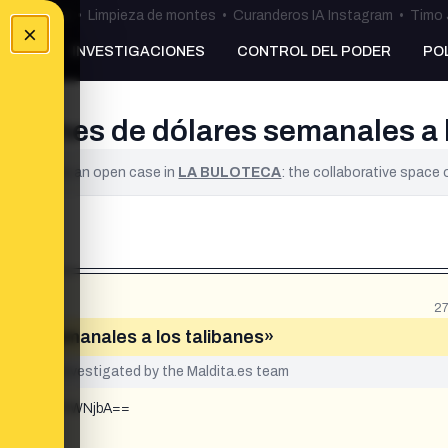
ulos Ceuta
•
Limpieza de montes
•
Curanderos IA Instagram
•
Timo 
×
NKING
INVESTIGACIONES
CONTROL DEL PODER
PO
llones de dólares semanales a 
ified. It is an open case in
LA BULOTECA
: the collaborative space
27
ares semanales a los talibanes»
yet been investigated by the Maldita.es team
TJodmFpMjc0YWNjbA==