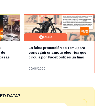
FALSO
e
La falsa promoción de Temu para
 de
conseguir una moto eléctrica que
 casas
circula por Facebook: es un timo
leándose
ras la
05/08/2026
ntes en
ED DATA?