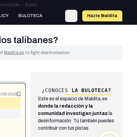
José Elías
•
Bulos
LICY
BULOTECA
Hazte Maldit
a
los talibanes?
 of
Maldita.es
to fight disinformation.
¿CONOCES
LA BULOTECA?
/08/2025
Este es el espacio de Maldita.es
donde la redacción y la
comunidad investigan juntas
la
desinformación. Tú también puedes
contribuir con tus pistas.