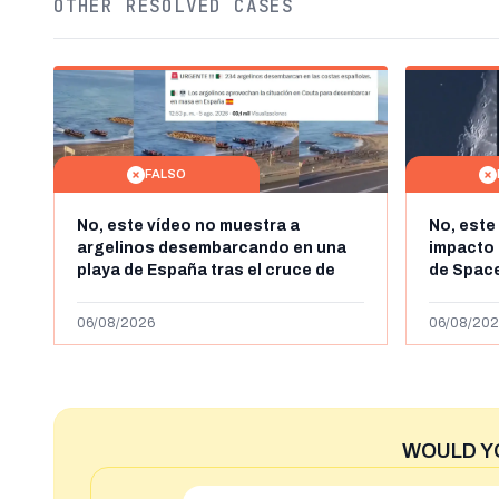
OTHER RESOLVED CASES
FALSO
No, este vídeo no muestra a
No, este
argelinos desembarcando en una
impacto 
playa de España tras el cruce de
de Space
miles de personas a Ceuta a finales
agosto d
de julio de 2026: son imágenes de
menos ab
06/08/2026
06/08/202
2023
WOULD Y