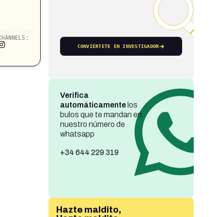
CHANNELS:
CONVIÉRTETE EN INVESTIGADOR
Verifica
automáticamente
los
bulos que te mandan en
nuestro número de
whatsapp
+34 644 229 319
Hazte maldito,