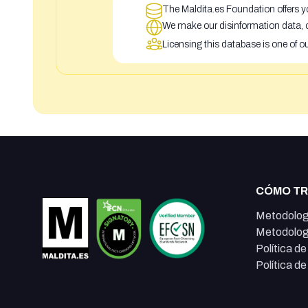
The Maldita.es Foundation offers yo
We make our disinformation data, c
Licensing this database is one of o
CÓMO T
Metodolog
Metodolog
Política d
Política d