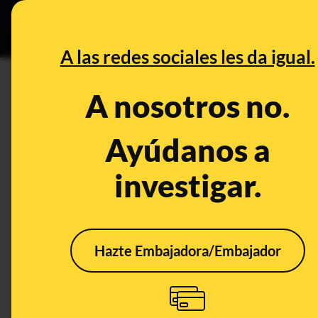
Grupos Ceuta
•
B
DESINFO
PREBU
A las redes sociales les da igual.
¿Estados Unidos manda 40 mi
A nosotros no.
This content has NOT yet been ver
Ayúdanos a
investigar.
OPEN CASE
What's being said:
«Estados Unidos manda 40 millones de dól
Hazte Embajadora/Embajador
This content has not 
CONTENT DETAIL:
https://www.instagram.com/reel/DNlS7IaMLCt/?igsh=M