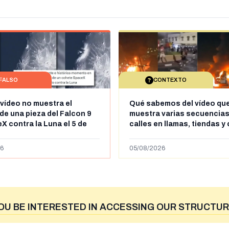
FALSO
CONTEXTO
 vídeo no muestra el
Qué sabemos del vídeo qu
de una pieza del Falcon 9
muestra varias secuencias
X contra la Luna el 5 de
calles en llamas, tiendas y
e 2026: circula desde al
saqueadas y personas pe
ril de 2026
supuestamente en España t
6
05/08/2026
entrada de personas migra
situación irregular a Ceuta
OU BE INTERESTED IN ACCESSING OUR STRUCTUR