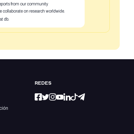
 reports from our community
e collaborate on research worldwide.
at db.
REDES
ción