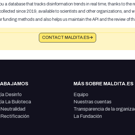
u a database that tracks disinformation trends in real time, thanks to the
ollected since 2019, available to scientists and other organizations, and w
ur funding methods and also helps us maintain the API and the review of th
CONTACT MALDITA.ES
RABAJAMOS
MÁS SOBRE MALDITA.ES
ía Desinfo
Equipo
ía La Buloteca
Nuestras cuentas
e Neutralidad
Transparencia de la organiza
e Rectificación
La Fundación