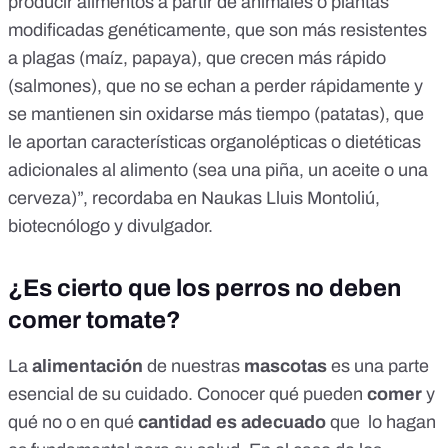
producir alimentos a partir de animales o plantas
modificadas genéticamente, que son más resistentes
a plagas (
maíz
,
papaya
), que crecen más rápido
(
salmones
), que no se echan a perder rápidamente y
se mantienen sin oxidarse más tiempo (
patatas
), que
le aportan características organolépticas o dietéticas
adicionales al alimento (sea una
piña
, un
aceite
o una
cerveza
)”,
recordaba en Naukas Lluis Montoliú
,
biotecnólogo y divulgador.
¿Es cierto que los perros no deben
comer tomate?
La
alimentación
de nuestras
mascotas
es una parte
esencial de su cuidado. Conocer qué pueden
comer
y
qué no o en qué
cantidad es adecuado
que lo hagan