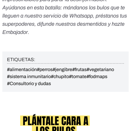
Ayúdanos en esta batalla:
mándanos los bulos que te
lleguen a nuestro servicio de Whatsapp
,
préstanos tus
superpoderes
, difunde nuestros desmentidos y
hazte
Embajador
.
ETIQUETAS:
#alimentación
#perros
#jengibre
#frutas
#vegetariano
#sistema inmunitario
#chupito
#tomate
#fodmaps
#Consultorio y dudas