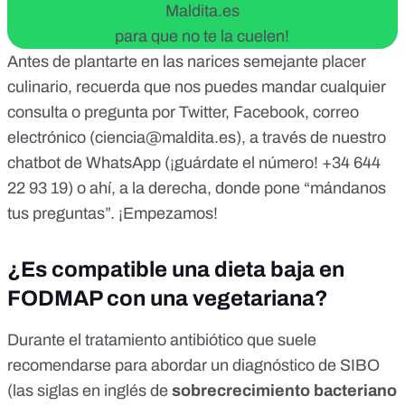
Maldita.es
para que no te la cuelen!
Antes de plantarte en las narices semejante placer
culinario, recuerda que nos puedes mandar cualquier
consulta o pregunta por
Twitter
,
Facebook
, correo
electrónico (
ciencia@maldita.es
), a través de
nuestro
chatbot de WhatsApp
(¡guárdate el número! +34 644
22 93 19) o ahí, a la derecha, donde pone “mándanos
tus preguntas”. ¡Empezamos!
¿Es compatible una dieta baja en
FODMAP con una vegetariana?
Durante el
tratamiento antibiótico
que suele
recomendarse para abordar un diagnóstico de
SIBO
(las siglas en inglés de
sobrecrecimiento bacteriano