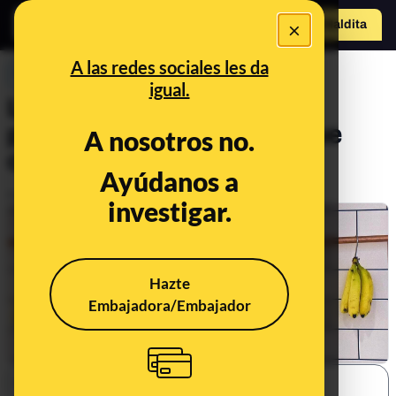
×
Hazte Maldit
o
Abrir menú
A las redes sociales les da
PREBUNKING
igual.
Las diferencias entre los
plátanos originales y los que
A nosotros no.
comemos hoy en día
Ayúdanos a
Publicado el
Jan 12, 2022, 9:13:00 AM
investigar.
Hazte
Embajadora/Embajador
SHARE: