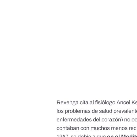
Revenga cita al fisiólogo
Ancel K
los problemas de salud prevalent
enfermedades del corazón
) no o
contaban con muchos menos recur
1947, se debía a que
en el Medit