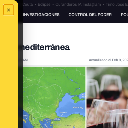
euta
•
Bulos Ceuta
•
Eclipse
•
Curanderos IA Instagram
•
Timo José E
×
UNKING
INVESTIGACIONES
CONTROL DEL PODER
PO
 dieta mediterránea
, 2022, 9:11:16 AM
Actualizado el
Feb 8, 20