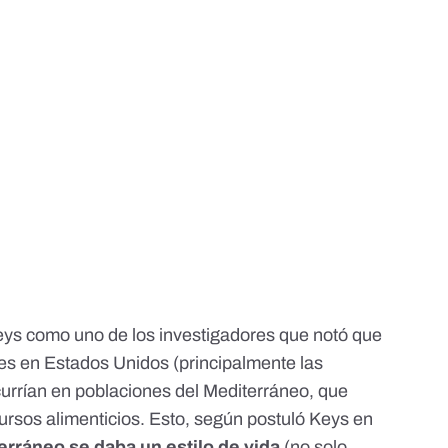
eys
como uno de los investigadores que notó que
es en Estados Unidos (principalmente las
currían en poblaciones del Mediterráneo, que
sos alimenticios. Esto, según postuló Keys en
erráneo se daba un estilo de vida
(no solo