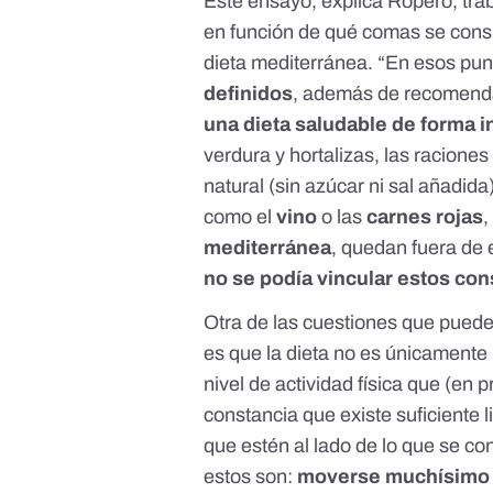
Este ensayo, explica Ropero, trab
en función de qué comas se cons
dieta mediterránea. “En esos pun
definidos
, además de recomendac
una dieta saludable de forma 
verdura y hortalizas, las racione
natural (sin azúcar ni sal añadi
como el
vino
o las
carnes rojas
,
mediterránea
, quedan fuera de 
no se podía vincular estos co
Otra de las cuestiones que pueden
es que la dieta no es únicamente 
nivel de actividad física que (en p
constancia que existe suficiente l
que estén al lado de lo que se co
estos son:
moverse muchísimo 