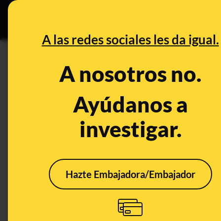
Especial C
DESINFO
PREB
A las redes sociales les da igual.
PREBUNKING
A nosotros no.
Datos, mitos y bulos sobre la
Ayúdanos a
Alimentación
Publicado el
Feb 2
investigar.
Hazte Embajadora/Embajador