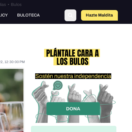
lías
•
Bulos
LICY
BULOTECA
Hazte Maldit
o
22, 12:30:00 PM