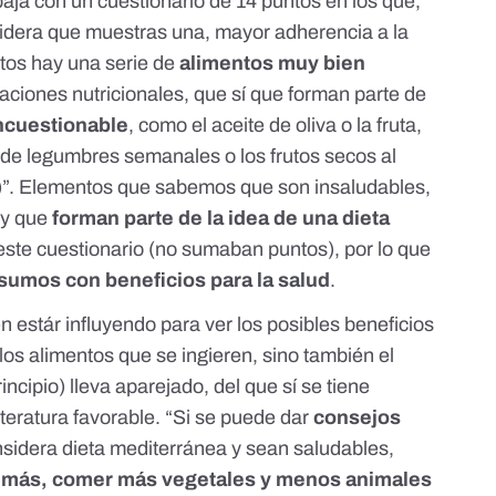
aja con un cuestionario de 14 puntos en los que,
idera que muestras una, mayor adherencia a la
tos hay una serie de
alimentos muy bien
iones nutricionales, que sí que forman parte de
incuestionable
, como el
aceite de oliva
o la fruta,
s de legumbres semanales o los frutos secos al
da)”. Elementos que sabemos que son insaludables,
 y que
forman parte de la idea de una dieta
este cuestionario (no sumaban puntos), por lo que
nsumos con beneficios para la salud
.
 estár influyendo para ver los posibles beneficios
los alimentos que se ingieren, sino también el
rincipio) lleva aparejado, del que sí se tiene
iteratura favorable. “Si se puede dar
consejos
nsidera dieta mediterránea y sean saludables,
más, comer más vegetales y menos animales