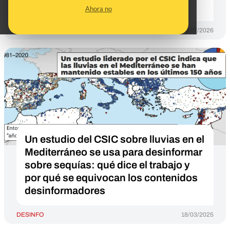
8 de julio de 2026
Ahora no
DESINFO
06/07/2026
Un estudio del CSIC sobre lluvias en el
Mediterráneo se usa para desinformar
sobre sequías: qué dice el trabajo y
por qué se equivocan los contenidos
desinformadores
DESINFO
18/03/2025