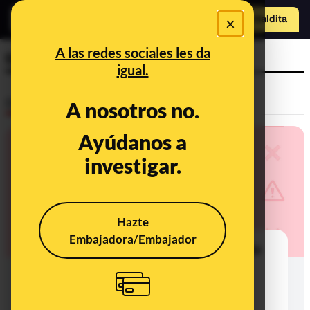
×
Hazte Maldit
a
Abrir menú
A las redes sociales les da
time
igual.
Desinfo
A nosotros no.
Ayúdanos a
investigar.
Hazte
Embajadora/Embajador
No, la revista 'Time' no ha publicado
una portada con el presidente de
Ucrania, Volodímir Zelenski, con
“cuernos”: es un montaje