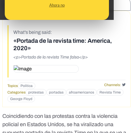
SHARE:
Ahora no
6/2/20
What's being said:
«Portada de la revista time: America,
2020»
<p>Portada de la revista Time falsa</p>
Channels:
Topics
Política
Categories
protestas
portadas
afroamericanos
Revista Time
George Floyd
Coincidiendo con las protestas contra la violencia
policial en Estados Unidos, se ha viralizado una
supuesta portada de la revista
Time
en la que se ve a