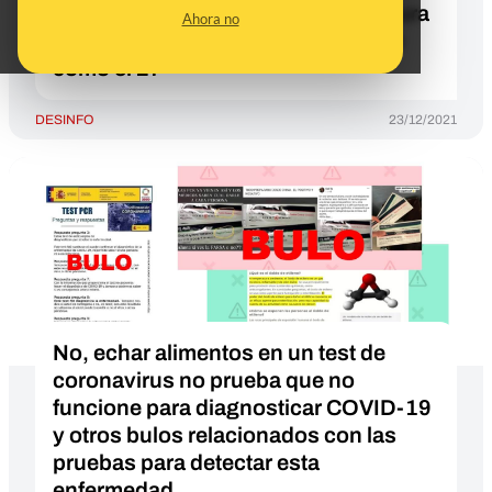
de diciembre? La comunidad asegura
Ahora no
que estarán disponibles tanto el 24
como el 27
DESINFO
23/12/2021
No, echar alimentos en un test de
coronavirus no prueba que no
funcione para diagnosticar COVID-19
y otros bulos relacionados con las
pruebas para detectar esta
enfermedad