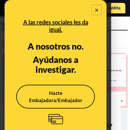
×
Hazte Maldit
o
Abrir menú
A las redes sociales les da
test
igual.
Desinfo
A nosotros no.
Ayúdanos a
investigar.
Hazte
Embajadora/Embajador
¿Qué sabemos de la supuesta
suspensión de la Comunidad de
Madrid del reparto de test de
antígenos a las farmacias del 24 al 27