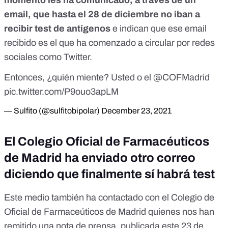
momento les ha comunicado, a través de un
email, que hasta el 28 de diciembre no iban a
recibir test de antígenos
e indican que ese email
recibido es el que
ha comenzado a circular por redes
sociales como Twitter
.
Entonces, ¿quién miente? Usted o el
@COFMadrid
pic.twitter.com/P9ouo3apLM
— Sulfito (@sulfitobipolar)
December 23, 2021
El Colegio Oficial de Farmacéuticos
de Madrid ha enviado otro correo
diciendo que finalmente sí habrá test
Este medio también ha contactado con el Colegio de
Oficial de Farmaceúticos de Madrid quienes
nos han
remitido una nota de prensa
, publicada este 23 de