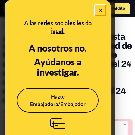
×
Hazte Maldit
o
Abrir menú
A las redes sociales les da
DESINFO
igual.
¿Qué sabemos de la supuesta
suspensión de la Comunidad de
A nosotros no.
Madrid del reparto de test de
Ayúdanos a
antígenos a las farmacias del 24
investigar.
al 27 de diciembre? La
comunidad asegura que
estarán disponibles tanto el 24
Hazte
como el 27
Embajadora/Embajador
Publicado el
Dec 23, 2021, 5:37:23 PM
Actualizado el
Dec 23, 2021, 5:38:31 PM