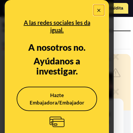
×
Hazte Maldit
o
Abrir menú
A las redes sociales les da
farmacias
igual.
Desinfo
A nosotros no.
Ayúdanos a
investigar.
Hazte
Embajadora/Embajador
No, este vídeo no es una agresión
contra un cardiólogo por “revelar el
secreto del corazón” en el canal 24
horas de España