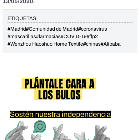
13/05/2020.
ETIQUETAS:
#Madrid
#Comunidad de Madrid
#coronavirus
#mascarillas
#farmacias
#COVID-19
#ffp2
#Wenzhou Haoshuo Home Textile
#chinas
#Alibaba