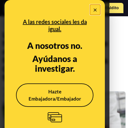
×
Hazte Maldit
o
Abrir menú
A las redes sociales les da
PREBUNKING
igual.
Los certificados de
homologación europea que
A nosotros no.
mostraba la empresa que
Ayúdanos a
fabricó las mascarillas de la
investigar.
Comunidad de Madrid son
falsos y ha borrado su web
Publicado el
May 15, 2020, 7:21:00 AM
Hazte
Embajadora/Embajador