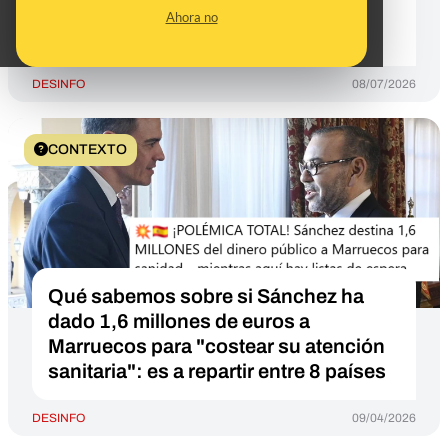
organizaciones que ayudan a
Ahora no
personas migrantes
DESINFO
08/07/2026
CONTEXTO
Qué sabemos sobre si Sánchez ha
dado 1,6 millones de euros a
Marruecos para "costear su atención
sanitaria": es a repartir entre 8 países
DESINFO
09/04/2026