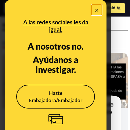
×
Hazte Maldit
o
Abrir menú
A las redes sociales les da
subvenciones
igual.
Desinfo
A nosotros no.
Ayúdanos a
CONTEXTO
investigar.
Hazte
Embajadora/Embajador
Qué sabemos sobre si el Gobierno de
Aragón va a traspasar a los enfermos
de ELA el dinero destinado a
subvenciones a sindicatos y