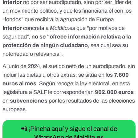
Interior
no por ser eurodiputado, sino por ser líder de
un movimiento político, y que los financiaría él con los
“fondos” que recibirá la agrupación de Europa.
Interior
concreta a
Maldita.es
que "por motivos de
seguridad",
no se "ofrece información relativa a la
protección de ningún ciudadano
, sea cual sea su
notoriedad o relevancia".
A
junio de 2024
,
el sueldo neto de un eurodiputado
, sin
incluir las
dietas u otros extras
, se sitúa en los
7.800
euros al mes
. Según
recoge la ley electoral
, en esta
legislatura a SALF le corresponderían
962.000 euros
en
subvenciones
por los
resultados de las elecciones
europeas
.
📲 ¡Pincha aquí y sigue el canal de
WhatsApp de Maldita.es