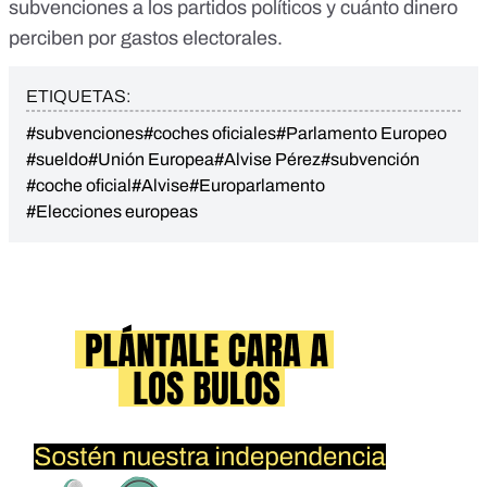
subvenciones a los partidos políticos y cuánto dinero
perciben por gastos electorales
.
ETIQUETAS:
#subvenciones
#coches oficiales
#Parlamento Europeo
#sueldo
#Unión Europea
#Alvise Pérez
#subvención
#coche oficial
#Alvise
#Europarlamento
#Elecciones europeas