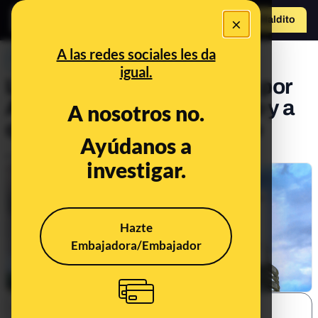
×
Hazte Maldit
o
Abrir menú
A las redes sociales les da
PREBUNKING
igual.
Las renuncias anunciadas por
Alvise: a qué tiene derecho y a
A nosotros no.
qué no como eurodiputado
Ayúdanos a
Publicado el
Jun 18, 2024, 5:23:59 PM
investigar.
Hazte
Embajadora/Embajador
SHARE: