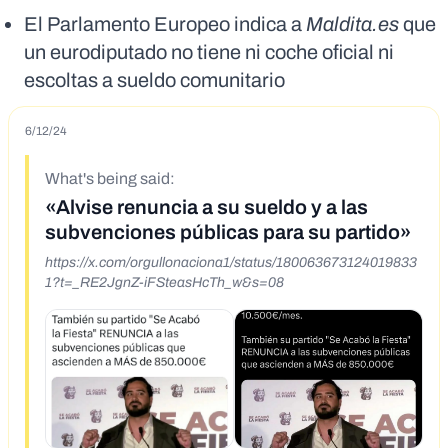
El Parlamento Europeo indica a
Maldita.es
que
un eurodiputado no tiene ni coche oficial ni
escoltas a sueldo comunitario
6/12/24
What's being said:
«Alvise renuncia a su sueldo y a las
subvenciones públicas para su partido»
https://x.com/orgullonaciona1/status/180063673124019833
1?t=_RE2JgnZ-iFSteasHcTh_w&s=08