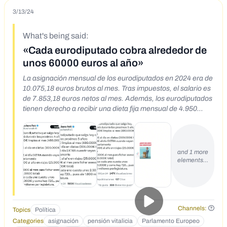
3/13/24
What's being said:
«Cada eurodiputado cobra alrededor de
unos 60000 euros al año»
La asignación mensual de los eurodiputados en 2024 era de
10.075,18 euros brutos al mes. Tras impuestos, el salario es
de 7.853,18 euros netos al mes. Además, los eurodiputados
tienen derecho a recibir una dieta fija mensual de 4.950
euros para pagar oficina y materiales de trabajo, 350 euros
de dietas diarias por acudir al Parlamento Europeo y a
percibir una pensión a partir de los 63 años y una
indemnización de hasta dos años de sueldo cuando dejan el
and 1 more
Parlamento Europeo
elements…
Channels:
Topics
Política
Categories
asignación
pensión vitalicia
Parlamento Europeo