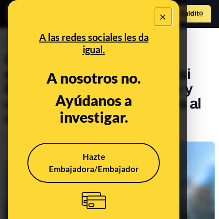
×
Hazte Maldit
o
Abrir menú
A las redes sociales les da
PREBUNKING
igual.
Cuánto cobran los
eurodiputados en 2024: casi
A nosotros no.
8.000 euros de sueldo neto y
Ayúdanos a
una dieta fija de 4.950 euros al
investigar.
mes
Publicado el
Mar 13, 2024, 11:47:57 AM
Hazte
Embajadora/Embajador