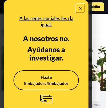
Hazte Maldit
×
o
Abrir menú
A las redes sociales les da
Sol
igual.
Prebunking
A nosotros no.
Ayúdanos a
investigar.
Hazte
Embajadora/Embajador
Por qué la luz del sol aclara el color
del pelo
PREBUNKING
17/02/2022