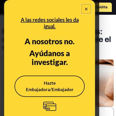
×
Hazte Maldit
a
Abrir menú
A las redes sociales les da
PREBUNKING
igual.
Protector solar y mascarillas:
cómo proteger la piel durante el
A nosotros no.
verano
Ayúdanos a
Publicado el
Aug 4, 2020, 6:45:00 AM
investigar.
Hazte
Embajadora/Embajador
SHARE: