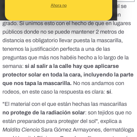
Ahora no
El verano ya llegó, como dice la canción, y con él se
nos han echado encima el solazo y los 30 y algún
grado. Si unimos esto con el hecho de que en lugares
públicos donde no se puede mantener 2 metros de
distancia
es obligatorio llevar puesta la mascarilla
,
tenemos la justificación perfecta a una de las
preguntas que más nos habéis hecho a lo largo de la
semana:
si al salir a la calle hay que aplicarse
protector solar en toda la cara, incluyendo la parte
que nos tapa la mascarilla.
No nos andamos con
rodeos, en este caso la respuesta es clara:
sí
.
"El material con el que están hechas las mascarillas
no protege de la radiación solar
: son tejidos que no
están preparados para proteger del sol", explica a
Maldita Ciencia
Sara Gómez Armayones, dermatóloga