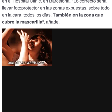
en el Hospital Clinic, en Barcelona. "Lo correcto sería
llevar fotoprotector en las zonas expuestas, sobre todo
en la cara, todos los días.
También en la zona que
cubre la mascarilla
", añade.