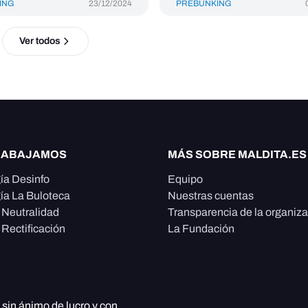
ING
23/12/2024
PREBUNKING
Ver todos
RABAJAMOS
MÁS SOBRE MALDITA.ES
ía Desinfo
Equipo
ía La Buloteca
Nuestras cuentas
e Neutralidad
Transparencia de la organiz
 Rectificación
La Fundación
, sin ánimo de lucro y con