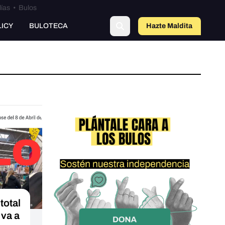
lías
•
Bulos
LICY
BULOTECA
Hazte Maldit
a
total
 va a