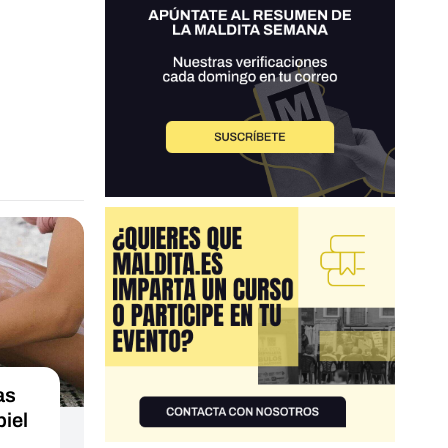
as
piel