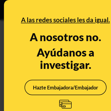
Especial C
DESINFO
PREB
A las redes sociales les da igual.
Sol
A nosotros no.
Desinfo
Ayúdanos a
investigar.
FALSO
CONT
Hazte Embajadora/Embajador
Exponerse al sol sin
Por 
gafas de sol no tiene
temp