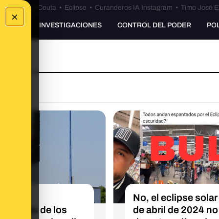
euta
•
Bulos Ceuta
•
Eclipse
•
Curanderos IA Instagram
•
Timo José E
×
UNKING
INVESTIGACIONES
CONTROL DEL PODER
PO
EXTO
qué las
No, el eclipse solar 
eraturas de los
de abril de 2024 no