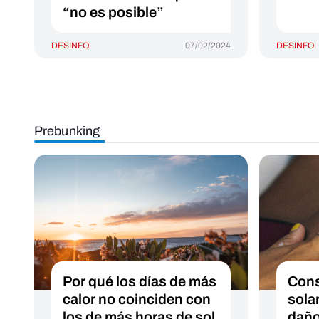
“no es posible”
DESINFO
07/02/2024
DESINFO
Prebunking
Por qué los días de más
Cons
calor no coinciden con
sola
los de más horas de sol
daño