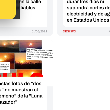
ómetros en la calle
durar tres días ni
uelen ser fiables
supondrá cortes d
electricidad y de a
en Estados Unidos
01/06/2022
DESINFO
estas fotos de "dos
s" no muestran el
ómeno" de la "Luna
cazador"