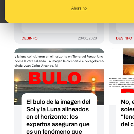
beneficios para los
term
Ahora no
ojos, sino todo lo
no s
contrario
DESINFO
23/06/2026
DESINFO
El bulo de la imagen del
No, 
Sol y la Luna alineados
sole
en el horizonte: los
"fen
expertos aseguran que
del 
es un fenómeno que