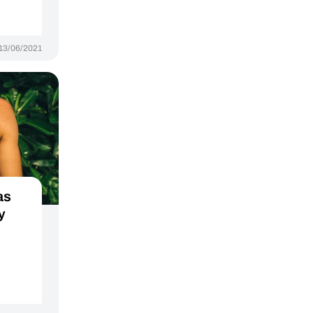
13/06/2021
as
y