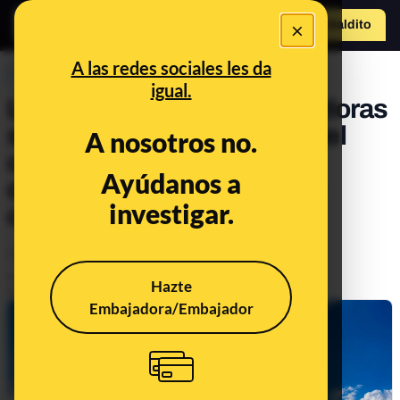
×
Hazte Maldit
o
Abrir menú
A las redes sociales les da
PREBUNKING
igual.
Las narrativas desinformadoras
sobre cambios naturales del
A nosotros no.
clima que se usan para
Ayúdanos a
desinformar sobre la crisis
investigar.
climática
Medio ambiente
Clima
Publicado el
Jul 4, 2024, 7:00:00 PM
Hazte
Actualizado el
Dec 25, 2024, 12:30:00 PM
Embajadora/Embajador