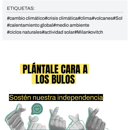
ETIQUETAS:
#cambio climático
#crisis climática
#clima
#volcanes
#Sol
#calentamiento global
#medio ambiente
#ciclos naturales
#actividad solar
#Milankovitch