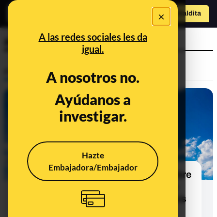
×
Hazte Maldit
a
Abrir menú
A las redes sociales les da
actividad solar
igual.
Prebunking
A nosotros no.
Ayúdanos a
investigar.
Hazte
Embajadora/Embajador
Las narrativas desinformadoras sobre
cambios naturales del clima que se
usan para desinformar sobre la crisis
climática